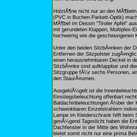
HolztÃ¶ne nicht nur an den MÃ¶bel
(PVC in Buchen-Parkett-Optik) mach
MÃ¶bel im Dessin "Tiroler Apfel" aus
mit gerundeten Klappen, Multiplex-Ei
hochwertig wie die geschwungenen 
Unter den beiden SitzbÃ¤nken der Di
Entfernen der Sitzpolster zugÃ¤ngli
einen herausnehmbaren Deckel in d
SitzbÃ¤nke sind aufklappbar und die
Sitzgruppe fÃ¼r sechs Personen, an
den StaurÃ¤umen.
AusgeklÃ¼gelt ist die Innenbeleuch
Einstiegsbeleuchtung offenbart rechtz
Baldachinbeleuchtungen Ã¼ber der K
schwenkbaren Einzelstrahlern indivi
Lampe im Kleiderschrank hilft beim 
genÃ¼gend Tageslicht haben die Ent
Dachfenster in der Mitte des Wohnra
bietet somit nicht nur eine prima B