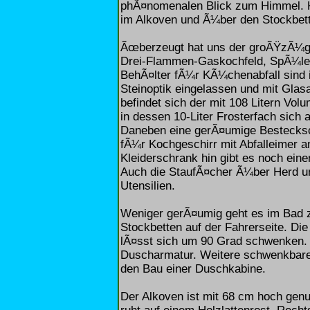
phÃ¤nomenalen Blick zum Himmel. Kl
im Alkoven und Ã¼ber den Stockbett
Ãœberzeugt hat uns der groÃŸzÃ¼g
Drei-Flammen-Gaskochfeld, SpÃ¼le 
BehÃ¤lter fÃ¼r KÃ¼chenabfall sind i
Steinoptik eingelassen und mit Gla
befindet sich der mit 108 Litern Vo
in dessen 10-Liter Frosterfach sich 
Daneben eine gerÃ¤umige Bestecksch
fÃ¼r Kochgeschirr mit Abfalleimer
Kleiderschrank hin gibt es noch ei
Auch die StaufÃ¤cher Ã¼ber Herd un
Utensilien.
Weniger gerÃ¤umig geht es im Bad z
Stockbetten auf der Fahrerseite. D
lÃ¤sst sich um 90 Grad schwenken. 
Duscharmatur. Weitere schwenkbare
den Bau einer Duschkabine.
Der Alkoven ist mit 68 cm hoch gen