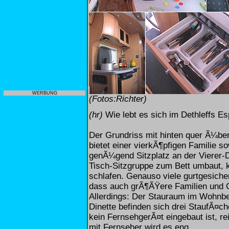
WERBUNG
(Fotos:Richter)
(hr)
Wie lebt es sich im Dethleffs E
Der Grundriss mit hinten quer Ã¼b
bietet einer vierkÃ¶pfigen Familie 
genÃ¼gend Sitzplatz an der Vierer-
Tisch-Sitzgruppe zum Bett umbaut,
schlafen. Genauso viele gurtgesicher
dass auch grÃ¶ÃŸere Familien und 
Allerdings: Der Stauraum im Wohnbe
Dinette befinden sich drei StaufÃ¤c
kein FernsehgerÃ¤t eingebaut ist, r
mit Fernseher wird es eng.