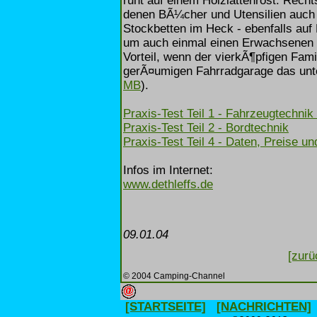
ruht auf einem Holzlattenrost. Recht
denen BÃ¼cher und Utensilien auch 
Stockbetten im Heck - ebenfalls auf 
um auch einmal einen Erwachsenen 
Vorteil, wenn der vierkÃ¶pfigen Fa
gerÃ¤umigen Fahrradgarage das unte
MB
).
Praxis-Test Teil 1 - Fahrzeugtechnik
Praxis-Test Teil 2 - Bordtechnik
Praxis-Test Teil 4 - Daten, Preise un
Infos im Internet:
www.dethleffs.de
09.01.04
[zurü
© 2004 Camping-Channel
[STARTSEITE]
[NACHRICHTEN]