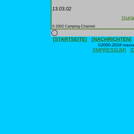
13.03.02
[zurü
© 2002 Camping-Channel
[STARTSEITE]
[NACHRICHTEN]
©2000-2018 maxxwe
[IMPRESSUM]
[