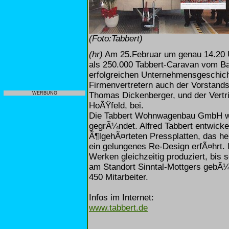
(Foto:Tabbert)
(hr)
Am 25.Februar um genau 14.20 Uh
als 250.000 Tabbert-Caravan vom 
erfolgreichen Unternehmensgeschich
Firmenvertretern auch der Vorstands
Thomas Dickenberger, und der Vertri
WERBUNG
HoÃŸfeld, bei.
Die Tabbert Wohnwagenbau GmbH wur
gegrÃ¼ndet. Alfred Tabbert entwicke
Ã¶lgehÃ¤rteten Pressplatten, das h
ein gelungenes Re-Design erfÃ¤hrt. 
Werken gleichzeitig produziert, bis 
am Standort Sinntal-Mottgers gebÃ¼
450 Mitarbeiter.
Infos im Internet:
www.tabbert.de