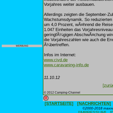
Vorjahres weiter ausbauen.
Allerdings zeigten die September-Z
Wachstumsdynamik. So reduzierten 
um 4,0 Prozent, wÃ¤hrend die Reise
1.047 Einheiten das Vorjahresniveau
geringfÃ¼gigen AbschwÃ¤chung wird
die Vorjahreszahlen wie auch die Er
Ã¼bertreffen.
WERBUNG
Infos im Internet:
www.civd.de
www.caravaning-info.de
11.10.12
[zurü
© 2012 Camping-Channel
[STARTSEITE]
[NACHRICHTEN]
©2000-2018 maxxwe
[IMPRESSUM]
[