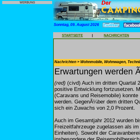
WERBUNG
Sonntag, 09. August 2026
STARTSEITE
|
NACHRICHTEN
Nachrichten > Wohnmobile, Wohnwagen, Techni
Erwartungen werden Ã
(red)
(civd) Auch im dritten Quartal 
positive Entwicklung fortzusetzen. 
(Caravans und Reisemobile) konnte im
werden. GegenÃ¼ber dem dritten Qua
sich ein Zuwachs von 2,0 Prozent.
Auch im Gesamtjahr 2012 wurden bis
Freizeitfahrzeuge zugelassen als im
Einheiten). Sowohl der Caravanberei
insbesondere der Reisemobilbereich 