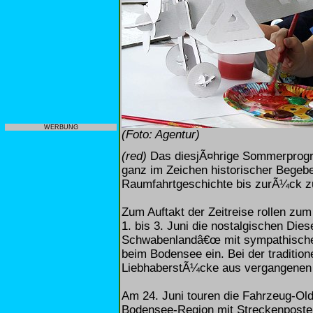
WERBUNG
(Foto: Agentur)
(red)
Das diesjÃ¤hrige Sommerprogr
ganz im Zeichen historischer Begebe
Raumfahrtgeschichte bis zurÃ¼ck zu 
Zum Auftakt der Zeitreise rollen zu
1. bis 3. Juni die nostalgischen Di
Schwabenlandâ€œ mit sympathische
beim Bodensee ein. Bei der traditio
LiebhaberstÃ¼cke aus vergangenen
Am 24. Juni touren die Fahrzeug-Old
Bodensee-Region mit Streckenposte