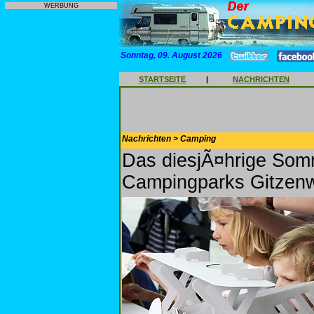
WERBUNG
Sonntag, 09. August 2026
STARTSEITE
|
NACHRICHTEN
Nachrichten > Camping
Das diesjÃ¤hrige So
Campingparks Gitzenw