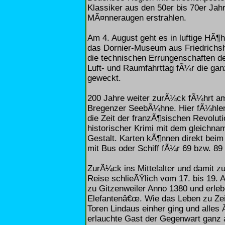
Klassiker aus den 50er bis 70er Jah
MÃ¤nneraugen erstrahlen.
Am 4. August geht es in luftige HÃ¶
das Dornier-Museum aus Friedrichsh
die technischen Errungenschaften de
Luft- und Raumfahrttag fÃ¼r die gan
geweckt.
200 Jahre weiter zurÃ¼ck fÃ¼hrt am
Bregenzer SeebÃ¼hne. Hier fÃ¼hle
die Zeit der franzÃ¶sischen Revolut
historischer Krimi mit dem gleichna
Gestalt. Karten kÃ¶nnen direkt bei
mit Bus oder Schiff fÃ¼r 69 bzw. 89
ZurÃ¼ck ins Mittelalter und damit z
Reise schlieÃŸlich vom 17. bis 19.
zu Gitzenweiler Anno 1380 und erlebe
Elefantenâ€œ. Wie das Leben zu Zeit
Toren Lindaus einher ging und alle
erlauchte Gast der Gegenwart ganz ak