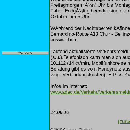
Freitagmorgen fÃ¼nf Uhr bis Montaga
Fahrt. EndgÃ¼ltig beendet sind die 
Oktober um 5 Uhr.
WÃ¤hrend der Nachtsperren kÃ¶nne
Bernardino-Route A13 Chur - Bellin
ausweichen.
Laufend aktualisierte Verkehrsmeldu
WERBUNG
(s.u.).Telefonisch kann man sich a
101112 (14 ct/min, Mobilfunkpreise m
Beratung gibt es vom Handynetz aus
zzgl. Verbindungskosten), E-Plus-K
Infos im Internet:
www.adac.de/Verkehr/Verkehrsmeld
14.09.10
[zurü
© 2010 Camping-Channel