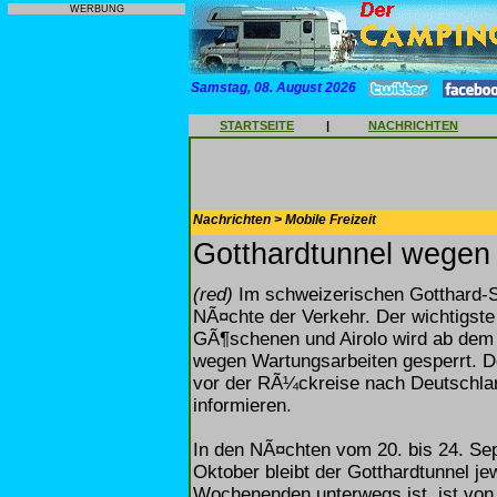
WERBUNG
Samstag, 08. August 2026
STARTSEITE
|
NACHRICHTEN
Nachrichten > Mobile Freizeit
Gotthardtunnel wegen 
(red)
Im schweizerischen Gotthard-S
NÃ¤chte der Verkehr. Der wichtigste
GÃ¶schenen und Airolo wird ab dem
wegen Wartungsarbeiten gesperrt. De
vor der RÃ¼ckreise nach Deutschlan
informieren.
In den NÃ¤chten vom 20. bis 24. Se
Oktober bleibt der Gotthardtunnel j
Wochenenden unterwegs ist, ist von 