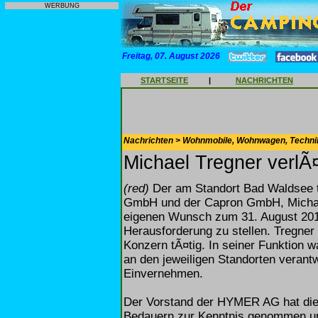
WERBUNG
Freitag, 07. August 2026
STARTSEITE
|
NACHRICHTEN
Nachrichten > Wohnmobile, Wohnwagen, Techni
Michael Tregner verl
(red)
Der am Standort Bad Waldsee 
GmbH und der Capron GmbH, Michael
eigenen Wunsch zum 31. August 2010
Herausforderung zu stellen. Tregne
Konzern tÃ¤tig. In seiner Funktion 
an den jeweiligen Standorten verantw
Einvernehmen.
Der Vorstand der HYMER AG hat die
Bedauern zur Kenntnis genommen und