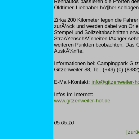
Rennautos passieren die Pforten des
Oldtimer-Liebhaber hÃ¶her schlagen
Zirka 200 Kilometer legen die Fahre
zurÃ¼ck und werden dabei von Orien
Stempel und Sollzeitabschnitten erw
StraÃŸenschÃ¶nheiten lÃ¤nger sehen 
weiteren Punkten beobachten. Das GIT
AuskÃ¼nfte.
Informationen bei: Campingpark Gitz
Gitzenweiler 88, Tel. (+49) (0) (8382
E-Mail-Kontakt:
info@gitzenweiler-h
Infos im Internet:
www.gitzenweiler-hof.de
05.05.10
[zurü