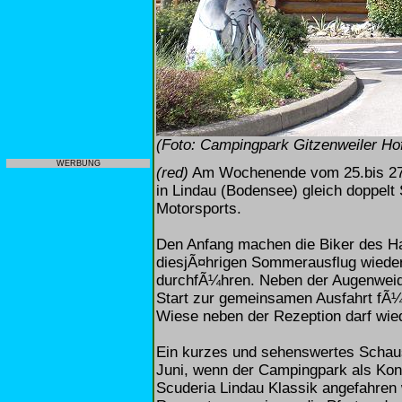
(Foto: Campingpark Gitzenweiler Ho
WERBUNG
(red)
Am Wochenende vom 25.bis 27. 
in Lindau (Bodensee) gleich doppelt 
Motorsports.
Den Anfang machen die Biker des Ha
diesjÃ¤hrigen Sommerausflug wiede
durchfÃ¼hren. Neben der Augenweid
Start zur gemeinsamen Ausfahrt fÃ¼r
Wiese neben der Rezeption darf wie
Ein kurzes und sehenswertes Schausp
Juni, wenn der Campingpark als Kontr
Scuderia Lindau Klassik angefahren w