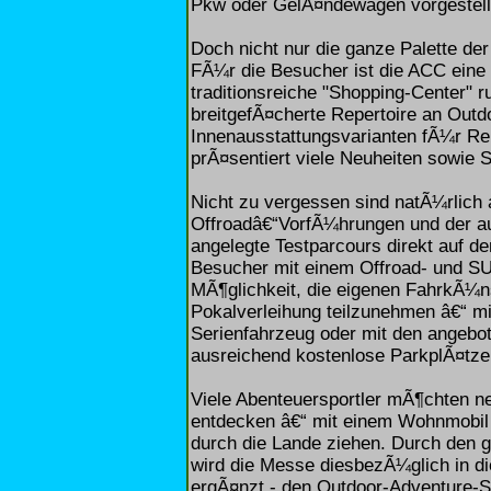
Pkw oder GelÃ¤ndewagen vorgestell
Doch nicht nur die ganze Palette der
FÃ¼r die Besucher ist die ACC eine 
traditionsreiche "Shopping-Center" 
breitgefÃ¤cherte Repertoire an Out
Innenausstattungsvarianten fÃ¼r R
prÃ¤sentiert viele Neuheiten sowie 
Nicht zu vergessen sind natÃ¼rlic
Offroadâ€“VorfÃ¼hrungen und der au
angelegte Testparcours direkt auf d
Besucher mit einem Offroad- und SU
MÃ¶glichkeit, die eigenen FahrkÃ¼ns
Pokalverleihung teilzunehmen â€“ 
Serienfahrzeug oder mit den angebo
ausreichend kostenlose ParkplÃ¤tze
Viele Abenteuersportler mÃ¶chten n
entdecken â€“ mit einem Wohnmobil 
durch die Lande ziehen. Durch den gr
wird die Messe diesbezÃ¼glich in d
ergÃ¤nzt - den Outdoor-Adventure-S