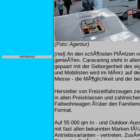
(Foto: Agentur)
(red)
An den schÃ¶nsten PlÃ¤tzen ve
WERBUNG
genieÃŸen. Caravaning steht in alle
gepaart mit der Geborgenheit des ei
und Mobilisten wird im MÃ¤rz auf d
Messe - die MÃ¶glichkeit und der be
Hersteller von Freizeitfahrzeugen ze
in allen Preisklassen und zahlreich
Faltwohnwagen Ã¼ber den Familienc
Format.
Auf 55 000 qm In - und Outdoor-Auss
mit fast allen bekannten Marken fÃ¼
Antriebsvarianten - vertreten. ZusÃ