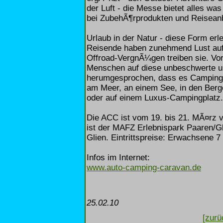
der Luft - die Messe bietet alles wa
bei ZubehÃ¶rprodukten und Reiseanb
Urlaub in der Natur - diese Form er
Reisende haben zunehmend Lust auf M
Offroad-VergnÃ¼gen treiben sie. Vo
Menschen auf diese unbeschwerte un
herumgesprochen, dass es Campingpl
am Meer, an einem See, in den Berge
oder auf einem Luxus-Campingplatz.
Die ACC ist vom 19. bis 21. MÃ¤rz v
ist der MAFZ Erlebnispark Paaren/G
Glien. Eintrittspreise: Erwachsene 7 
Infos im Internet:
www.auto-camping-caravan.de
25.02.10
[zurü