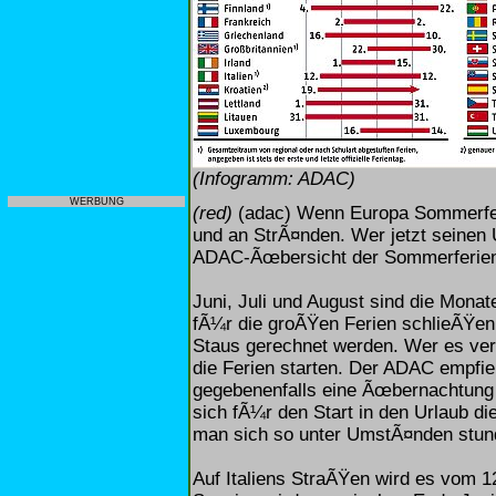
(Infogramm: ADAC)
WERBUNG
(red)
(adac) Wenn Europa Sommerferi
und an StrÃ¤nden. Wer jetzt seinen Ur
ADAC-Ãœbersicht der Sommerferient
Juni, Juli und August sind die Mona
fÃ¼r die groÃŸen Ferien schlieÃŸen
Staus gerechnet werden. Wer es ver
die Ferien starten. Der ADAC empfie
gegebenenfalls eine Ãœbernachtung 
sich fÃ¼r den Start in den Urlaub d
man sich so unter UmstÃ¤nden stun
Auf Italiens StraÃŸen wird es vom 1