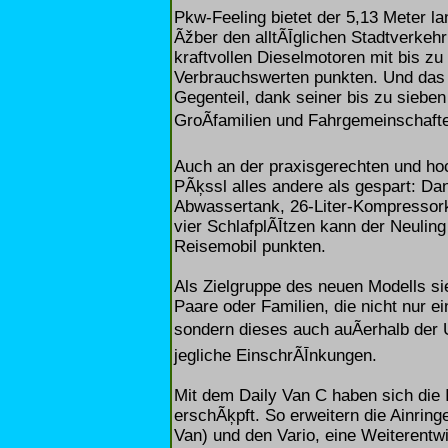
Pkw-Feeling bietet der 5,13 Meter l
Ãžber den alltÃĪglichen Stadtverkehr
kraftvollen Dieselmotoren mit bis z
Verbrauchswerten punkten. Und das n
Gegenteil, dank seiner bis zu sieben
GroÃfamilien und Fahrgemeinschaft
Auch an der praxisgerechten und ho
PÃķssl alles andere als gespart: Da
Abwassertank, 26-Liter-Kompressor
vier SchlafplÃĪtzen kann der Neulin
Reisemobil punkten.
Als Zielgruppe des neuen Modells sie
Paare oder Familien, die nicht nur e
sondern dieses auch auÃerhalb der U
jegliche EinschrÃĪnkungen.
Mit dem Daily Van C haben sich die
erschÃķpft. So erweitern die Ainri
Van) und den Vario, eine Weiterentw