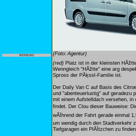
(Foto: Agentur)
WERBUNG
(red)
Platz ist in der kleinsten HÃžtt
Wenngleich "HÃžtte" eine arg despe
Spross der PÃķssl-Familie ist.
Der Daily Van C auf Basis des Citroe
und "abenteuerlustig" auf geradezu p
mit einem Aufstelldach versehen, in 
findet. Der Clou dieser Bauweise: D
wÃĪhrend der Fahrt gerade einmal 1,99
um wendig durch den Stadtverkehr z
Tiefgaragen ein PlÃĪtzchen zu finden