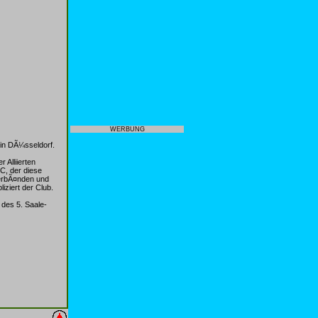
WERBUNG
in DÃ¼sseldorf.
 Alliierten
C, der diese
 VerbÃ¤nden und
iziert der Club.
 des 5. Saale-