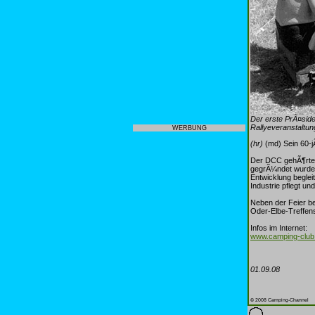
Der erste PrÃ¤side
Rallyeveranstaltung
WERBUNG
(hr)
(md) Sein 60-j
Der DCC gehÃ¶rte zu
gegrÃ¼ndet wurden
Entwicklung beglei
Industrie pflegt u
Neben der Feier be
Oder-Elbe-Treffens 
Infos im Internet:
www.camping-club
01.09.08
© 2008 Camping-Channel