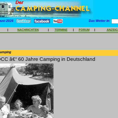
gust 2026
Das Wetter in:
|
NACHRICHTEN
|
TERMINE
|
FORUM
|
ANZEI
Camping
DCC â€“ 60 Jahre Camping in Deutschland