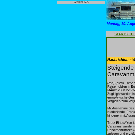
WERBUNG
Montag, 10. Aug
STARTSEITE
Nachrichten > 
Steigende
Caravanma
(red)
(civd) FÃ¼r d
Reisemobilen in Eu
MÃ¤rz 2008 22.234
Zugleich wurden in
europÃ¤ische Gesa
Vergleich zum Vorj
Mit Ausnahme des d
Niederlande, Fran
hingegen mit Ausna
Trotz EinbuÃŸen i
Caravans wurden im
Reisemobilmarkt ko
zulegen und erziel