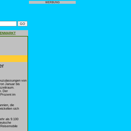
WERBUNG
GENMARKT
er
Neuzulassungen von
von Januar bis
szeitraum.
m. Der
 Prozent im
nnien, die
ickelten sich
ehr als 9.100
deutsche
 Reisemobile