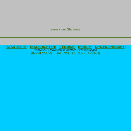
[zurück zur Startseite]
[STARTSEITE]
[NACHRICHTEN]
[TERMINE]
[FORUM]
[ANZEIGENMARKT]
©2000-2018 maxxweb.de Internet-Dienstleistungen
[IMPRESSUM]
[DATENSCHUTZERKLÄRUNG]