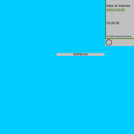
Infos im Internet:
www.civd.de
03.06.08
© 2008 Camping-Channel
WERBUNG