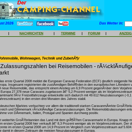
ust 2026
Das Wetter in:
|
NACHRICHTEN
|
TERMINE
|
FORUM
|
ANZEI
Wohnmobile, Wohnwagen, Technik und ZubehÃ¶r
 Zulassungszahlen bei Reisemobilen - rÃ¼cklÃ¤ufig
rkt
as erste Quartal 2008 meldet die European Caravan Federation (ECF) deutlich steigende 
ropa. Insgesamt registrierten die zustÃ¤ndigen BehÃ¶rden in den europÃ¤ischen LÃ¤ndern 
 neue Reisemobile, das entspricht einem Anstieg um 6,9 Prozent gegenÃ¼ber dem Vorjahre
 Europa 27.378 neue Caravans zugelassen â€“ 5,2 Prozent weniger als im Vorjahreszeitrau
mtmarkt fÃ¼r Freizeitfahrzeuge entwickelte sich dadurch mit 49.612 Neuzulassungen (-0,1
ahreszeitraum) in den ersten drei Monaten des Jahres stabil.
eutschen Marktes verbuchten vor allem die traditionell starken CaravanmÃ¤rkte GroÃŸbrita
kreich und DÃ¤nemark rÃ¼cklÃ¤ufige Caravanzulassungen. Die Reisemobilzulassungen entw
hme von DÃ¤nemark, Italien, Protugal und Spanien durchweg positiv.
st weiterhin GroÃŸbritannien das Land mit dem grÃ¶ÃŸten Caravanmarkt in Europa. Knapp m
 ersten Quartal 2008 hier verkauft â€“ 8,3 Prozent weniger als im Vorjahreszeitraum. Der 
nnte im ersten Quartal 2008 um 14,9 Prozent im Vergleich zum Vorjahreszeitraum auf 5.604
te damit in diesem Zeitraum die meisten Neuzulassungen in Europa.