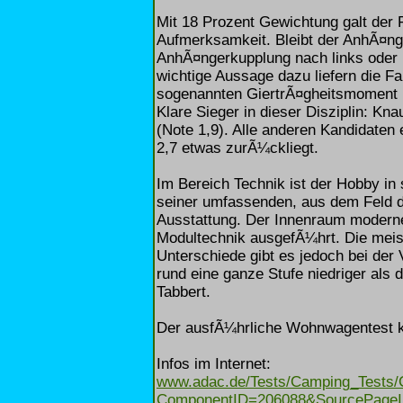
Mit 18 Prozent Gewichtung galt der 
Aufmerksamkeit. Bleibt der AnhÃ¤nge
AnhÃ¤ngerkupplung nach links oder r
wichtige Aussage dazu liefern die 
sogenannten GiertrÃ¤gheitsmoment 
Klare Sieger in dieser Disziplin: Kn
(Note 1,9). Alle anderen Kandidaten 
2,7 etwas zurÃ¼ckliegt.
Im Bereich Technik ist der Hobby in
seiner umfassenden, aus dem Feld 
Ausstattung. Der Innenraum moderne
Modultechnik ausgefÃ¼hrt. Die meist
Unterschiede gibt es jedoch bei der 
rund eine ganze Stufe niedriger als 
Tabbert.
Der ausfÃ¼hrliche Wohnwagentest ka
Infos im Internet:
www.adac.de/Tests/Camping_Tests/C
ComponentID=206088&SourcePage