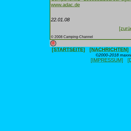
www.adac.de
22.01.08
[zurü
© 2008 Camping-Channel
[STARTSEITE]
[NACHRICHTEN]
©2000-2018 maxxwe
[IMPRESSUM]
[