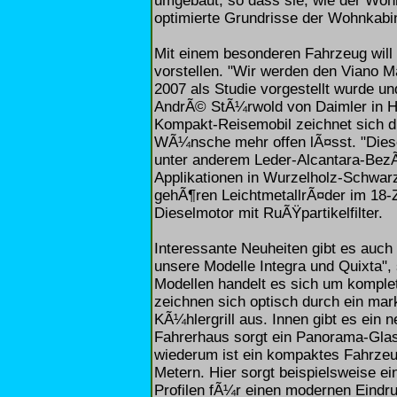
umgebaut, so dass sie, wie der Wohn
optimierte Grundrisse der Wohnkabi
Mit einem besonderen Fahrzeug will
vorstellen. "Wir werden den Viano Ma
2007 als Studie vorgestellt wurde u
AndrÃ© StÃ¼rwold von Daimler in H
Kompakt-Reisemobil zeichnet sich du
WÃ¼nsche mehr offen lÃ¤sst. "Diese
unter anderem Leder-Alcantara-Bez
Applikationen in Wurzelholz-Schwar
gehÃ¶ren LeichtmetallrÃ¤der im 18-Z
Dieselmotor mit RuÃŸpartikelfilter.
Interessante Neuheiten gibt es auch
unsere Modelle Integra und Quixta", 
Modellen handelt es sich um komple
zeichnen sich optisch durch ein mar
KÃ¼hlergrill aus. Innen gibt es ei
Fahrerhaus sorgt ein Panorama-Glas
wiederum ist ein kompaktes Fahrzeu
Metern. Hier sorgt beispielsweise ei
Profilen fÃ¼r einen modernen Eindr