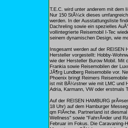
T.E.C. wird unter anderem mit dem l
Nur 150 StÃ¼ck dieses umfangreich
werden. In der Ausstattungsliste fin
Dachreling sowie ein spezielles AuÃ
vollintegrierte Reisemobil I-Tec wie
seinem dynamischen Design, wie mo
Insgesamt werden auf der REISEN 
Hersteller vorgestellt: Hobby-Wohn
wie der Hersteller Burow Mobil. Mi
Frankia sowie Reisemobilen der Luxu
JÃ¶rg Lundberg Reisemobile vor. N
Phoenix bringt Reimers Reisemobil
ist mit BÃ¼rstner wie mit LMC und H
Adria, Karmann, VW oder erstmals T
Auf der REISEN HAMBURG prÃ¤sentie
18 Uhr) auf dem Hamburger Messegel
qm FlÃ¤che. Partnerland ist diesmal
Wellness" sowie "FahrrÃ¤der und Rad
Februar im Fokus. Die Caravaning-H