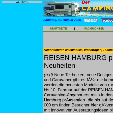
WERBUNG
Samstag, 08. August 2026
STARTSEITE
|
NACHRICHTEN
Nachrichten > Wohnmobile, Wohnwagen, Techni
REISEN HAMBURG prÃ¤
Neuheiten
(red)
Neue Techniken, neue Designs 
und Caravaner gibt es fÃ¼r die kom
werden die neuesten Modelle von ru
bis 10. Februar auf der REISEN H
Caravaning-Angebot erstmals in de
Hamburg prÃ¤sentiert, die bis auf de
000 qm finden Besucher hier gÃ¼nst
mit innovativen Ausstattungsideen b