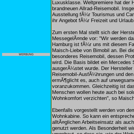
Luxusklasse. Weltpremiere hat der H
brandneuen Allrad-Reisemobil. Insge
Ausstellung fÃ¼r Tourismus und Car
ihr Angebot fÃ¼r Freizeit und Urlaub
Zum ersten Mal stellt sich der Hers
MessegelÃ¤nde vor: "Wir werden das
Hamburg ist fÃ¼r uns mit diesem Fa
Maisch-Liebe von Bimobil an. Bei d
WERBUNG
besonderes Reisemobil, dessen Proto
wird. Die Basis bildet ein Mercedes S
ausgerÃ¼stet wurde. Der Hersteller
Reisemobil-AusfÃ¼hrungen und den E
ermÃ¶glicht es, auch auf unwegsame
voranzukommen. Gleichzeitig ist da
Menschen wollen heute auch bei sol
Wohnkomfort verzichten", so Maisch
Ebenfalls vorgestellt werden von de
Wohnkabine. So kann ein entspreche
alltÃ¤glichen Arbeitseinsatz als auc
genutzt werden. Als Besonderheit wi