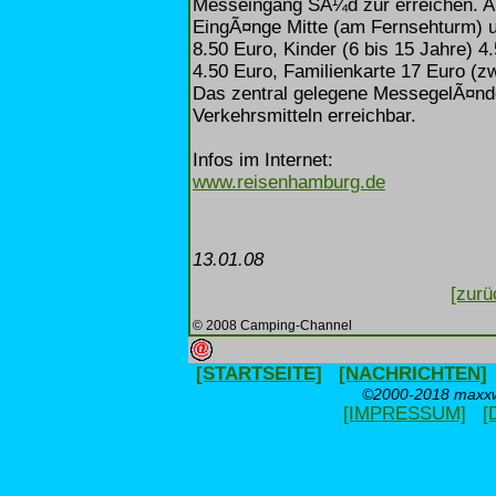
Messeingang SÃ¼d zur erreichen.
EingÃ¤nge Mitte (am Fernsehturm) un
8.50 Euro, Kinder (6 bis 15 Jahre) 4
4.50 Euro, Familienkarte 17 Euro (z
Das zentral gelegene MessegelÃ¤nde 
Verkehrsmitteln erreichbar.
Infos im Internet:
www.reisenhamburg.de
13.01.08
[zurü
© 2008 Camping-Channel
[STARTSEITE]
[NACHRICHTEN]
©2000-2018 maxxwe
[IMPRESSUM]
[