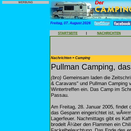
WERBUNG
Freitag, 07. August 2026
STARTSEITE
|
NACHRICHTEN
Nachrichten > Camping
Pullman Camping, da
(bro)
Gemeinsam laden die Zeitschrif
& Caravans" und Pullman Camping v
Wintertreffen ein. Das Camp im Sch
Passau.
Am Freitag, 28. Januar 2005, findet 
das Gespann eingerichtet ist, wÃ¤
Lagerfeuer. Nachmittags gibt es Ka
brodelt Ã¼ber den Flammen ein Chili
Fackelbeleuchtung. Das Ende des er