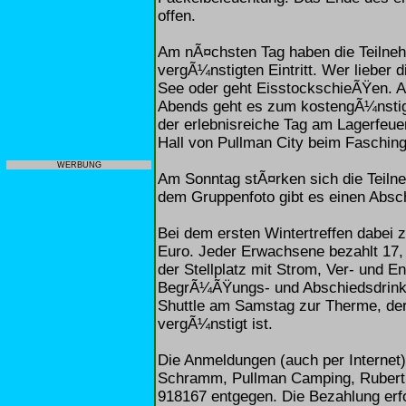
offen.
Am nÃ¤chsten Tag haben die Teilneh
vergÃ¼nstigten Eintritt. Wer lieber 
See oder geht EisstockschieÃŸen. 
Abends geht es zum kostengÃ¼nstig
der erlebnisreiche Tag am Lagerfeue
Hall von Pullman City beim Fasching
WERBUNG
Am Sonntag stÃ¤rken sich die Tei
dem Gruppenfoto gibt es einen Absc
Bei dem ersten Wintertreffen dabei 
Euro. Jeder Erwachsene bezahlt 17, K
der Stellplatz mit Strom, Ver- und
BegrÃ¼ÃŸungs- und Abschiedsdrink,
Shuttle am Samstag zur Therme, dere
vergÃ¼nstigt ist.
Die Anmeldungen (auch per Internet
Schramm, Pullman Camping, Rubertin
918167 entgegen. Die Bezahlung erfo