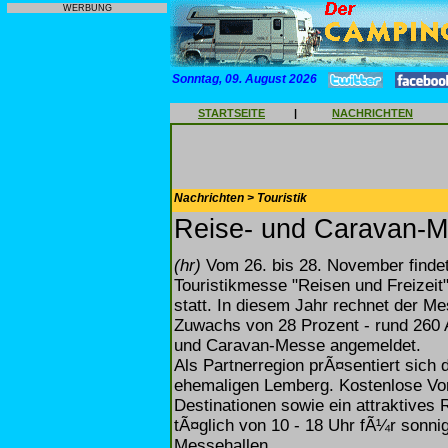
WERBUNG
Sonntag, 09. August 2026
STARTSEITE
|
NACHRICHTEN
Nachrichten > Touristik
Reise- und Caravan-Me
(hr)
Vom 26. bis 28. November findet 
Touristikmesse "Reisen und Freizei
statt. In diesem Jahr rechnet der Me
Zuwachs von 28 Prozent - rund 260 A
und Caravan-Messe angemeldet.
Als Partnerregion prÃ¤sentiert sich 
ehemaligen Lemberg. Kostenlose Vo
Destinationen sowie ein attraktive
tÃ¤glich von 10 - 18 Uhr fÃ¼r sonni
Messehallen.