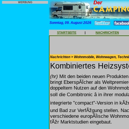
WERBUNG
Sonntag, 09. August 2026
STARTSEITE
|
NACHRICHTEN
Nachrichten > Wohnmobile, Wohnwagen, Techni
Kombiniertes Heizsyst
(hr)
Mit den beiden neuen Produkten
bringt EberspÃĪcher als Weltpremier
doppeltem Nutzen auf den Wohnmob
soll die Combitronic â in ihrer modu
integrierte "compact"-Version in kÃ
und Bad zur VerfÃžgung stellen. Na
verschiedene europÃĪische Wohnmobi
fÃžr Marktstudien eingebaut.