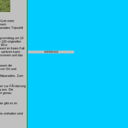
 Gott mehr
einem
adies Tripsdrill
agvormittag um 10
100 originellen
n fÃ¼r
rt im freien Fall
s spritzen kann.
WERBUNG
brunnen und das
bauen die
 vor Ort und
Wildparadies. Zum
er zur FÃ¼tterung
g aus. Die
en genau
r gibt es im
is enthalten sind