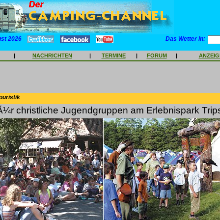
ust 2026
Das Wetter in:
|
NACHRICHTEN
|
TERMINE
|
FORUM
|
ANZEI
ouristik
fÃ¼r christliche Jugendgruppen am Erlebnispark Tripsd