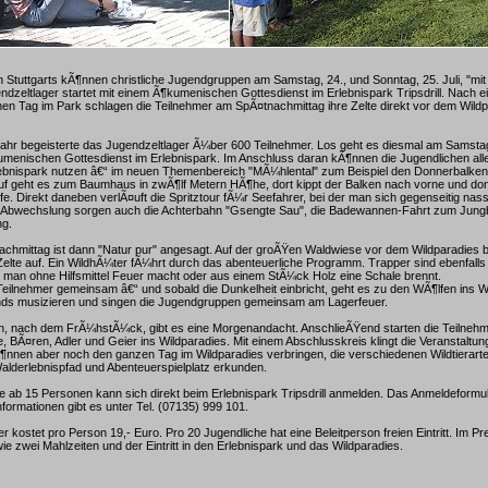
 Stuttgarts kÃ¶nnen christliche Jugendgruppen am Samstag, 24., und Sonntag, 25. Juli, "mit
ndzeltlager startet mit einem Ã¶kumenischen Gottesdienst im Erlebnispark Tripsdrill. Nach 
n Tag im Park schlagen die Teilnehmer am SpÃ¤tnachmittag ihre Zelte direkt vor dem Wildpar
 Jahr begeisterte das Jugendzeltlager Ã¼ber 600 Teilnehmer. Los geht es diesmal am Samst
menischen Gottesdienst im Erlebnispark. Im Anschluss daran kÃ¶nnen die Jugendlichen alle 
rlebnispark nutzen â€“ im neuen Themenbereich "MÃ¼hlental" zum Beispiel den Donnerbalke
uf geht es zum Baumhaus in zwÃ¶lf Metern HÃ¶he, dort kippt der Balken nach vorne und donne
fe. Direkt daneben verlÃ¤uft die Spritztour fÃ¼r Seefahrer, bei der man sich gegenseitig nas
Abwechslung sorgen auch die Achterbahn "Gsengte Sau", die Badewannen-Fahrt zum Jung
ng.
chmittag ist dann "Natur pur" angesagt. Auf der groÃŸen Waldwiese vor dem Wildparadies 
Zelte auf. Ein WildhÃ¼ter fÃ¼hrt durch das abenteuerliche Programm. Trapper sind ebenfalls
 man ohne Hilfsmittel Feuer macht oder aus einem StÃ¼ck Holz eine Schale brennt.
 Teilnehmer gemeinsam â€“ und sobald die Dunkelheit einbricht, geht es zu den WÃ¶lfen ins 
ds musizieren und singen die Jugendgruppen gemeinsam am Lagerfeuer.
 nach dem FrÃ¼hstÃ¼ck, gibt es eine Morgenandacht. AnschlieÃŸend starten die Teilnehm
, BÃ¤ren, Adler und Geier ins Wildparadies. Mit einem Abschlusskreis klingt die Veranstaltun
nnen aber noch den ganzen Tag im Wildparadies verbringen, die verschiedenen Wildtierart
lderlebnispfad und Abenteuerspielplatz erkunden.
ab 15 Personen kann sich direkt beim Erlebnispark Tripsdrill anmelden. Das Anmeldeformula
Informationen gibt es unter Tel. (07135) 999 101.
 kostet pro Person 19,- Euro. Pro 20 Jugendliche hat eine Beleitperson freien Eintritt. Im Pre
 zwei Mahlzeiten und der Eintritt in den Erlebnispark und das Wildparadies.