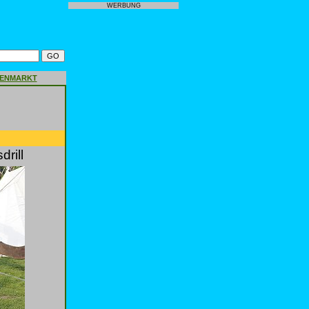
WERBUNG
GENMARKT
rill