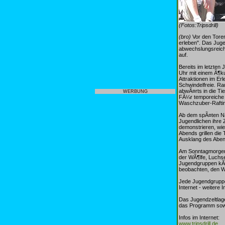
(Fotos:Tripsdrill)
(bro)
Vor den Toren
erleben". Das Juge
abwechslungsreiche
auf.
Bereits im letzten
Uhr mit einem Ã¶ku
Attraktionen im E
Schwindelfreie. Ra
abwÃ¤rts in die Tie
WERBUNG
FÃ¼r temporeiche 
Waschzuber-Rafti
Ab dem spÃ¤ten Na
Jugendlichen ihre 
demonstrieren, wie
Abends grillen die
Ausklang des Aben
Am Sonntagmorgen,
der WÃ¶lfe, Luchse
Jugendgruppen kÃ¶
beobachten, den Wa
Jede Jugendgruppe 
Internet - weitere 
Das Jugendzeltlager
das Programm sowie
Infos im Internet:
www.tripsdrill.de