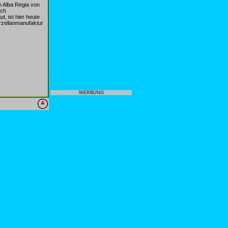
m Alba Regia von
sch
t, ist hier heute
rzellanmanufaktur
WERBUNG