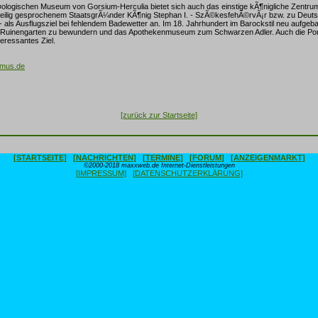
logischen Museum von Gorsium-Herculia bietet sich auch das einstige kÃ¶nigliche Zentru
eilig gesprochenem StaatsgrÃ¼nder KÃ¶nig Stephan I. - SzÃ©kesfehÃ©rvÃ¡r bzw. zu Deut
 als Ausflugsziel bei fehlendem Badewetter an. Im 18. Jahrhundert im Barockstil neu aufgebau
cher Ruinengarten zu bewundern und das Apothekenmuseum zum Schwarzen Adler. Auch die Po
teressantes Ziel.
smus.de
[zurück zur Startseite]
[STARTSEITE]
[NACHRICHTEN]
[TERMINE]
[FORUM]
[ANZEIGENMARKT]
©2000-2018 maxxweb.de Internet-Dienstleistungen
[IMPRESSUM]
[DATENSCHUTZERKLÄRUNG]