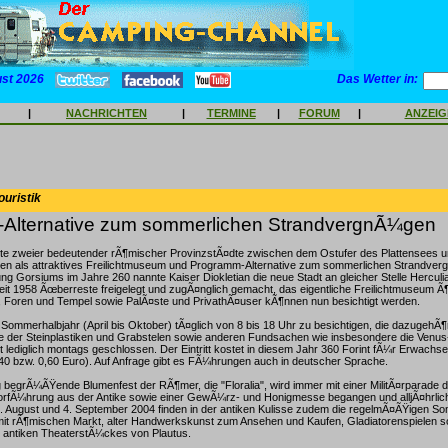
ust 2026
Das Wetter in:
|
NACHRICHTEN
|
TERMINE
|
FORUM
|
ANZEI
ouristik
Alternative zum sommerlichen StrandvergnÃ¼gen
te zweier bedeutender rÃ¶mischer ProvinzstÃ¤dte zwischen dem Ostufer des Plattensees 
ken als attraktives Freilichtmuseum und Programm-Alternative zum sommerlichen Strandve
ng Gorsiums im Jahre 260 nannte Kaiser Diokletian die neue Stadt an gleicher Stelle Herculi
it 1958 Ãœberreste freigelegt und zugÃ¤nglich gemacht, das eigentliche Freilichtmuseum Ã¶
, Foren und Tempel sowie PalÃ¤ste und PrivathÃ¤user kÃ¶nnen nun besichtigt werden.
 Sommerhalbjahr (April bis Oktober) tÃ¤glich von 8 bis 18 Uhr zu besichtigen, die dazugehÃ
le der Steinplastiken und Grabstelen sowie anderen Fundsachen wie insbesondere die Venus
st lediglich montags geschlossen. Der Eintritt kostet in diesem Jahr 360 Forint fÃ¼r Erwach
,40 bzw. 0,60 Euro). Auf Anfrage gibt es FÃ¼hrungen auch in deutscher Sprache.
begrÃ¼ÃŸende Blumenfest der RÃ¶mer, die "Floralia", wird immer mit einer MilitÃ¤rparade d
rfÃ¼hrung aus der Antike sowie einer GewÃ¼rz- und Honigmesse begangen und alljÃ¤hrlich
8. August und 4. September 2004 finden in der antiken Kulisse zudem die regelmÃ¤ÃŸigen So
 mit rÃ¶mischen Markt, alter Handwerkskunst zum Ansehen und Kaufen, Gladiatorenspielen s
s antiken TheaterstÃ¼ckes von Plautus.