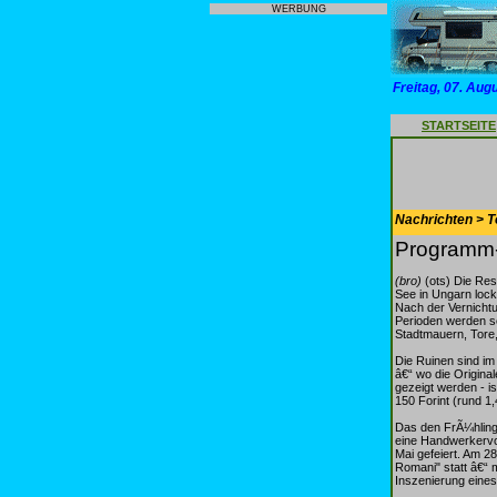
WERBUNG
Freitag, 07. Aug
STARTSEITE
Nachrichten > T
Programm-
(bro)
(ots) Die Res
See in Ungarn loc
Nach der Vernichtu
Perioden werden se
Stadtmauern, Tore
Die Ruinen sind im
â€“ wo die Origina
gezeigt werden - i
150 Forint (rund 1
Das den FrÃ¼hling 
eine Handwerkervo
Mai gefeiert. Am 2
Romani" statt â€“
Inszenierung eine