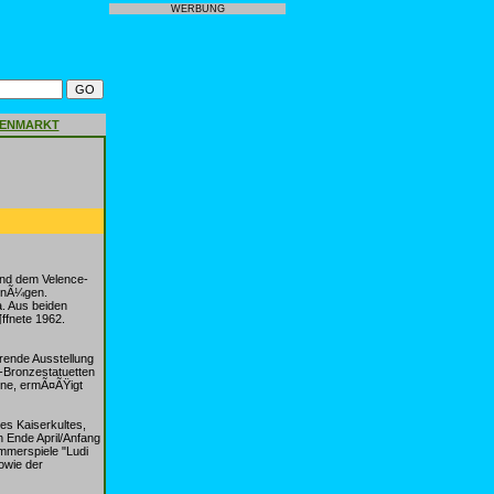
WERBUNG
GENMARKT
und dem Velence-
rgnÃ¼gen.
a. Aus beiden
ffnete 1962.
¶rende Ausstellung
-Bronzestatuetten
sene, ermÃ¤ÃŸigt
es Kaiserkultes,
 Ende April/Anfang
mmerspiele "Ludi
owie der