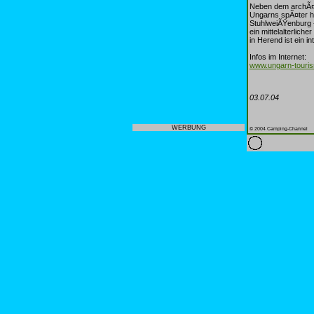
Neben dem archÃ¤o
Ungarns spÃ¤ter h
StuhlweiÃŸenburg -
ein mittelalterli
in Herend ist ein in
Infos im Internet:
www.ungarn-touri
03.07.04
WERBUNG
© 2004 Camping-Channel