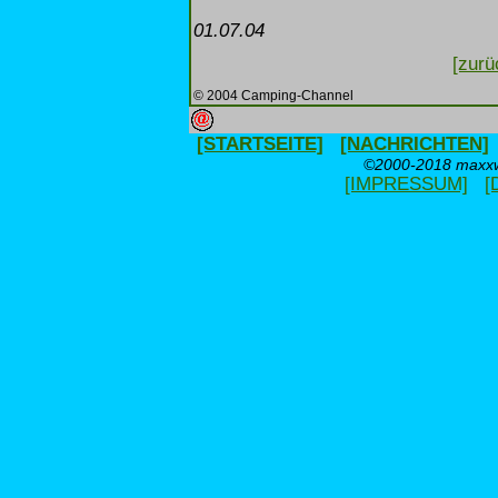
01.07.04
[zurü
© 2004 Camping-Channel
[STARTSEITE]
[NACHRICHTEN]
©2000-2018 maxxwe
[IMPRESSUM]
[