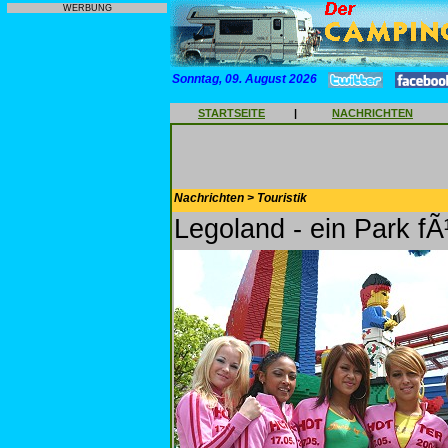
WERBUNG
Sonntag, 09. August 2026
STARTSEITE
|
NACHRICHTEN
Nachrichten > Touristik
Legoland - ein Park f