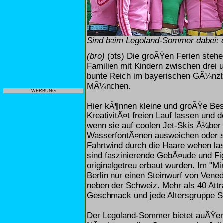
Sind beim Legoland-Sommer dabei: d
(bro)
(ots) Die groÃŸen Ferien stehe
Familien mit Kindern zwischen drei 
bunte Reich im bayerischen GÃ¼nzbu
MÃ¼nchen.
WERBUNG
Hier kÃ¶nnen kleine und groÃŸe Besu
KreativitÃ¤t freien Lauf lassen und
wenn sie auf coolen Jet-Skis Ã¼ber
WasserfontÃ¤nen ausweichen oder si
Fahrtwind durch die Haare wehen lass
sind faszinierende GebÃ¤ude und Fi
originalgetreu erbaut wurden. Im "M
Berlin nur einen Steinwurf von Vened
neben der Schweiz. Mehr als 40 Att
Geschmack und jede Altersgruppe S
Der Legoland-Sommer bietet auÃŸerd