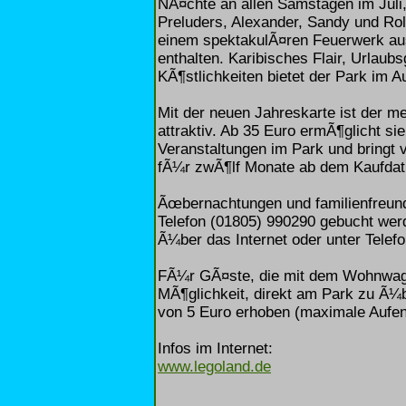
NÃ¤chte an allen Samstagen im Juli
Preluders, Alexander, Sandy und Ro
einem spektakulÃ¤ren Feuerwerk ausk
enthalten. Karibisches Flair, Urlaub
KÃ¶stlichkeiten bietet der Park im A
Mit der neuen Jahreskarte ist der 
attraktiv. Ab 35 Euro ermÃ¶glicht sie
Veranstaltungen im Park und bringt 
fÃ¼r zwÃ¶lf Monate ab dem Kaufda
Ãœbernachtungen und familienfreund
Telefon (01805) 990290 gebucht wer
Ã¼ber das Internet oder unter Telef
FÃ¼r GÃ¤ste, die mit dem Wohnwage
MÃ¶glichkeit, direkt am Park zu Ã¼
von 5 Euro erhoben (maximale Aufen
Infos im Internet:
www.legoland.de