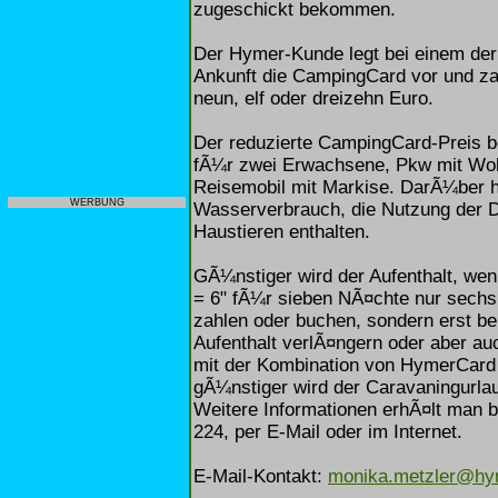
zugeschickt bekommen.
Der Hymer-Kunde legt bei einem der
Ankunft die CampingCard vor und za
neun, elf oder dreizehn Euro.
Der reduzierte CampingCard-Preis be
fÃ¼r zwei Erwachsene, Pkw mit Woh
Reisemobil mit Markise. DarÃ¼ber h
WERBUNG
Wasserverbrauch, die Nutzung der D
Haustieren enthalten.
GÃ¼nstiger wird der Aufenthalt, wen
= 6" fÃ¼r sieben NÃ¤chte nur sech
zahlen oder buchen, sondern erst be
Aufenthalt verlÃ¤ngern oder aber auch
mit der Kombination von HymerCard
gÃ¼nstiger wird der Caravaningurla
Weitere Informationen erhÃ¤lt man b
224, per E-Mail oder im Internet.
E-Mail-Kontakt:
monika.metzler@hy