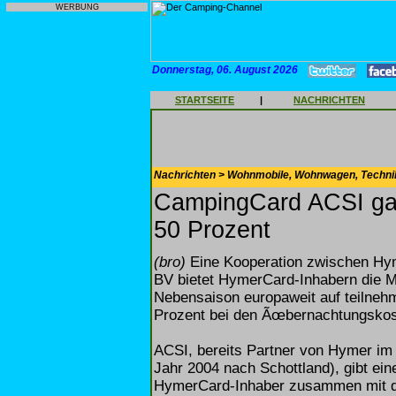
WERBUNG
Donnerstag, 06. August 2026
STARTSEITE
|
NACHRICHTEN
Nachrichten > Wohnmobile, Wohnwagen, Techni
CampingCard ACSI gar
50 Prozent
(bro)
Eine Kooperation zwischen Hym
BV bietet HymerCard-Inhabern die MÃ
Nebensaison europaweit auf teilne
Prozent bei den Ãœbernachtungskos
ACSI, bereits Partner von Hymer i
Jahr 2004 nach Schottland), gibt ei
HymerCard-Inhaber zusammen mit d