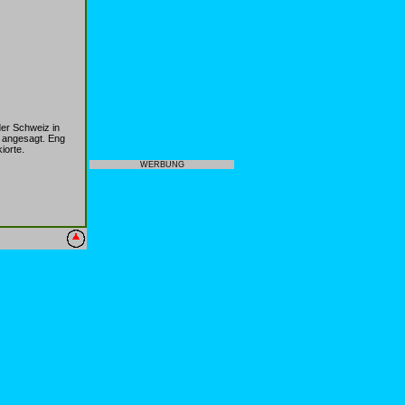
der Schweiz in
e angesagt. Eng
iorte.
WERBUNG