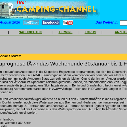
 August 2026
Das Wetter in:
|
NACHRICHTEN
|
TERMINE
|
FORUM
|
ANZEI
bile Freizeit
prognose fÃ¼r das Wochenende 30.Januar bis 1.F
t sind auf den Autorouten in die Skigebiete EngpÃ¤sse programmiert, die sich bis Ostern hi
e betreffen werden. Laut ADAC-Stauprognose ist am kommenden Wochenende vor allem auf
obahnen mit noch lÃ¤ngeren Staus zu rechnen als bisher. Grund der immer lÃ¤nger werde
 sind der Ã¼berall im Alpenraum reichlich gefallene Schnee, die zunehmende Zahl von Tage
rn sowie die jetzt angelaufene Ski-Hauptsaison: In Berlin und Brandenburg beginnen einw
Mecklenburg-Vorpommern startet man in zweiwÃ¶chige Ferien und in DÃ¤nemark fangen in Tei
rferien an.
 durch WochenendausflÃ¼gler dÃ¼rfte es auch auf den ZufahrtsstraÃŸen in die Skiregionen
n. Dorthin werden auch viele Wintersportler aus Bremen und Niedersachsen unterwegs sein. 
ben am Montag, 2. Februar, und am Dienstag, 3. Februar, schulfrei. Dichter Verkehr ist schl
inzuplanen, die auf der Heimreise aus den Wintersportorten sind. Auf zÃ¤h flieÃŸenden Verke
nden Autobahnen einstellen:
m Hamburg
ck Wittstock â€“ Berlin
Berlin