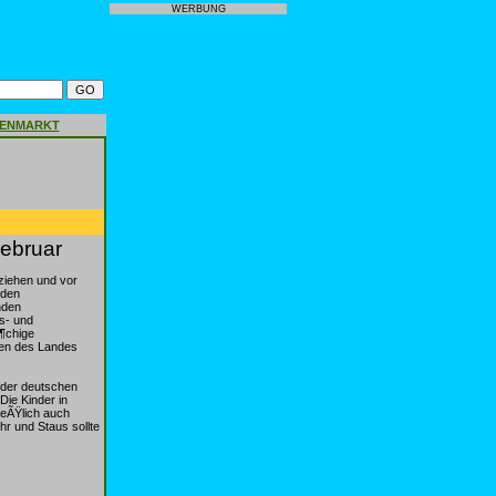
WERBUNG
GENMARKT
ebruar
nziehen und vor
 den
nden
s- und
Ã¶chige
len des Landes
 der deutschen
Die Kinder in
ieÃŸlich auch
hr und Staus sollte