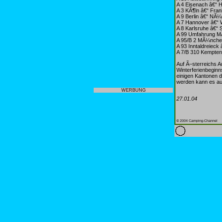
A 4 Eisenach â€“ 
A 3 KÃ¶ln â€“ Fra
A 9 Berlin â€“ NÃ
A 7 Hannover â€“
A 8 Karlsruhe â€“ 
A 99 Umfahrung 
A 95/B 2 MÃ¼nche
A 93 Inntaldreieck 
A 7/B 310 Kempte
Auf Ã–sterreichs 
Winterferienbeginn
einigen Kantonen di
werden kann es auc
WERBUNG
27.01.04
© 2004 Camping-Channel