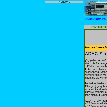
WERBUNG
Donnerstag, 06.
STARTSEITE
Nachrichten > Mo
ADAC-Stau
(hr)
(adac) Ab sofor
allem die Samstag
sÃ¼ddeutschen Aut
Fahrzeugschlangen
Wochenend-Skifahre
Winterferien, in 
ebenfalls die Winte
Lebhaften Verkehr
Mittelgebirge gebe
diesen LÃ¤ndern ha
durch Autofahrer e
man sich auf folge
A 1/A 7 GroÃŸrau
A 24 Autobahndreie
A 10 Autobahnring 