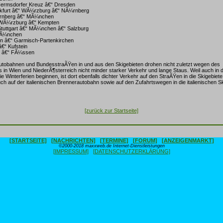
Hermsdorfer Kreuz â€“ Dresden
nkfurt â€“ WÃ¼rzburg â€“ NÃ¼rnberg
¼rnberg â€“ MÃ¼nchen
 WÃ¼rzburg â€“ Kempten
Stuttgart â€“ MÃ¼nchen â€“ Salzburg
MÃ¼nchen
n â€“ Garmisch-Partenkirchen
â€“ Kufstein
n â€“ FÃ¼ssen
Autobahnen und BundesstraÃŸen in und aus den Skigebieten drohen nicht zuletzt wegen des
s in Wien und NiederÃ¶sterreich nicht minder starker Verkehr und lange Staus. Weil auch in 
e Winterferien beginnen, ist dort ebenfalls dichter Verkehr auf den StraÃŸen in die Skigebiet
h auf der italienischen Brennerautobahn sowie auf den Zufahrtswegen in die italienischen Sk
[zurück zur Startseite]
[STARTSEITE]
[NACHRICHTEN]
[TERMINE]
[FORUM]
[ANZEIGENMARKT]
©2000-2018 maxxweb.de Internet-Dienstleistungen
[IMPRESSUM]
[DATENSCHUTZERKLÄRUNG]