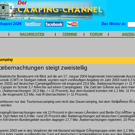
 August 2026
Das Wetter in:
|
NACHRICHTEN
|
TERMINE
|
FORUM
|
ANZEI
Camping
œbernachtungen steigt zweistellig
Statistische Bundesamt mit Blick auf die am 17. Januar 2004 beginnende Internationale Ausst
uristik (CMT) in Stuttgart mitteilt, wurden nach vorlÃ¤ufigen Angaben im Jahr 2003 rund 6,3 
r 2002) auf deutschen CampingplÃ¤tzen mit insgesamt 23,6 Mio. Ãœbernachtungen (+ 11 P
n Camper im Schnitt 3,7 NÃ¤chte auf einem Campingplatz. Die Zahl der GÃ¤ste aus dem Inla
o. (Ãœbernachtungen: 20,3 Mio. / + 11 Prozent). Aus dem Ausland konnten mit 1,1 Mio. 11 
 die insgesamt 3,3 Mio. mal Ã¼bernachteten (+ 11 Prozent).
umfassen nur das Tourismuscamping und nicht das Dauercamping, bei dem StellplÃ¤tze fÃ¼
t werden.
ampingÃ¼bernachtungen war mit 13 Prozent in den neuen LÃ¤ndern und Berlin-Ost hÃ¶her a
. Dort fielen mit 5,9 Mio. rund 25 Prozent aller Ãœbernachtungen auf deutschen CampingplÃ
m frÃ¼heren Bundesgebiet wurden dagegen 17,7 Mio. Ãœbernachtungen registriert, 10 Proz
waren 2003 wie in den Vorjahren die mit Abstand wichtigste GÃ¤stegruppe unter den 1,1 Mio
 Gut jeder zweite auslÃ¤ndische Gast auf deutschen CampingplÃ¤tzen kam aus den Niederla