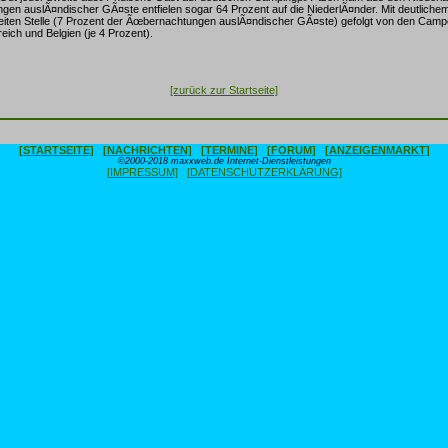
en auslÃ¤ndischer GÃ¤ste entfielen sogar 64 Prozent auf die NiederlÃ¤nder. Mit deutlichem
iten Stelle (7 Prozent der Ãœbernachtungen auslÃ¤ndischer GÃ¤ste) gefolgt von den Cam
eich und Belgien (je 4 Prozent).
[zurück zur Startseite]
[STARTSEITE]
[NACHRICHTEN]
[TERMINE]
[FORUM]
[ANZEIGENMARKT]
©2000-2018 maxxweb.de Internet-Dienstleistungen
[IMPRESSUM]
[DATENSCHUTZERKLÄRUNG]