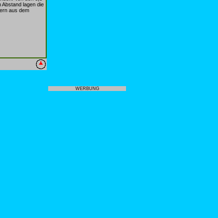
 Abstand lagen die
pern aus dem
WERBUNG