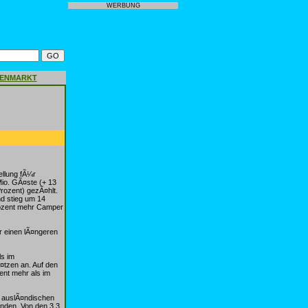
WERBUNG
GENMARKT
ellung fÃ¼r
Mio. GÃ¤ste (+ 13
rozent) gezÃ¤hlt.
nd stieg um 14
Prozent mehr Camper
r einen lÃ¤ngeren
ls im
¤tzen an. Auf den
ent mehr als im
. auslÃ¤ndischen
nden. Von den 3,3