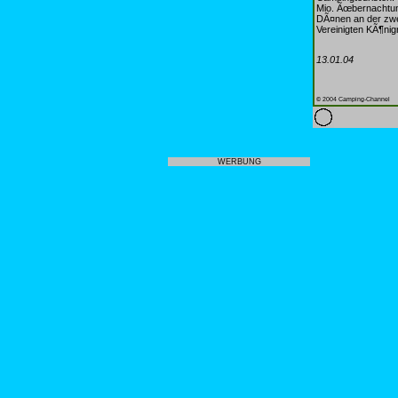
Mio. Ãœbernachtung
DÃ¤nen an der zwe
Vereinigten KÃ¶nigr
13.01.04
© 2004 Camping-Channel
WERBUNG