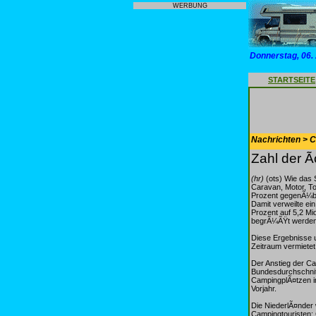
WERBUNG
Donnerstag, 06.
STARTSEITE
Nachrichten > 
Zahl der Ã
(hr)
(ots) Wie das 
Caravan, Motor, To
Prozent gegenÃ¼be
Damit verweilte ei
Prozent auf 5,2 Mi
begrÃ¼ÃŸt werden,
Diese Ergebnisse 
Zeitraum vermiete
Der Anstieg der C
Bundesdurchschnitt
CampingplÃ¤tzen i
Vorjahr.
Die NiederlÃ¤nder 
Campingtouristen: