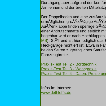
Durchgang aber aufgrund der komfort
Armlehnen und der breiten Mittelsit
Der Doppelboden und eine zusÃ¤tzl
ermÃ¶glichen groÃŸzÃ¼gige AuÃŸen
AuÃŸenklappe finden sperrige GÃ¼ter
einer Antirutschmatte und seitlich m
begehbar wird er nach Hochklappen 
MB
). StÃ¶rend ist hier lediglich d
Heckgarage montiert ist. Etwa in Fah
beiden Seiten zugÃ¤ngliches Stauf
Fahrzeugbreite.
Praxis-Test Teil 2 - Bordtechnik
Praxis-Test Teil 3 - Wohnpraxis
Praxis-Test Teil 4 - Daten, Preise un
Infos im Internet:
www.dethleffs.de