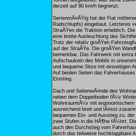
derzeit auf 80 km/h begrenzt.
SerienmÃ¤ÃŸig hat der Fiat mittler
Radschlupfs) eingebaut. Letzteres v
StraÃŸen die Traktion erheblich. Die
eine breite Ausleuchtung des Sichtfe
Trotz der relativ groÃŸen Fahrzeugh
auf der StraÃŸe. Die groÃŸen Wand
bemerkbar. Das Fahrwerk mit extra b
Aufschaukeln des Mobils in unsere
und bequeme Sitze mit einseitigen 
Auf beiden Seiten das Fahrerhauses 
Einstieg.
Dach und SeitenwÃ¤nde des Wohnaufb
neben dem Doppelboden fÃ¼r Wintert
WohnraumtÃ¼r mit ergonomischem Gri
ausreichend breit und lÃ¤sst zusamme
bequemen Ein- und Ausstieg zu, de
zwei Stufen in die HÃ¶he fÃ¼hrt. 
auch den Durchstieg vom Fahrerhau
durch das teilweise hochklappbare A