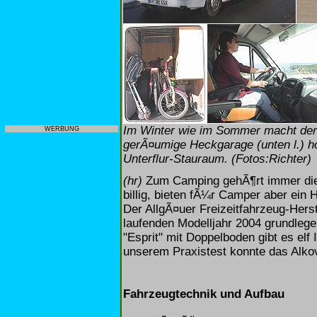
Im Winter wie im Sommer macht der De
WERBUNG
gerÃ¤umige Heckgarage (unten l.) h
Unterflur-Stauraum. (Fotos:Richter)
(hr)
Zum Camping gehÃ¶rt immer die 
billig, bieten fÃ¼r Camper aber ei
Der AllgÃ¤uer Freizeitfahrzeug-Herst
laufenden Modelljahr 2004 grundlege
"Esprit" mit Doppelboden gibt es elf 
unserem Praxistest konnte das Alko
Fahrzeugtechnik und Aufbau