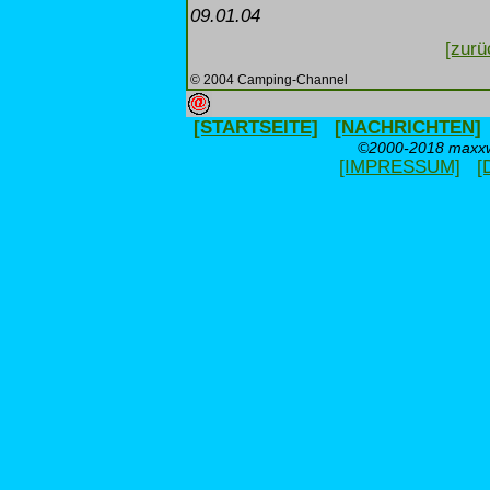
09.01.04
[zurü
© 2004 Camping-Channel
[STARTSEITE]
[NACHRICHTEN]
©2000-2018 maxxwe
[IMPRESSUM]
[