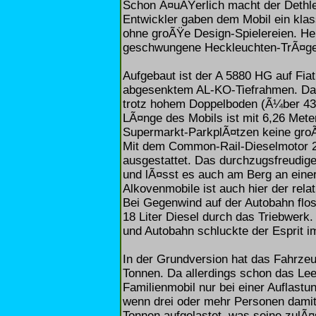
Schon Ã¤uÃŸerlich macht der Dethle
Entwickler gaben dem Mobil ein kla
ohne groÃŸe Design-Spielereien. He
geschwungene Heckleuchten-TrÃ¤ge
Aufgebaut ist der A 5880 HG auf Fiat
abgesenktem AL-KO-Tiefrahmen. Dad
trotz hohem Doppelboden (Ã¼ber 43
LÃ¤nge des Mobils ist mit 6,26 Met
Supermarkt-ParkplÃ¤tzen keine gro
Mit dem Common-Rail-Dieselmotor 2,8
ausgestattet. Das durchzugsfreudige
und lÃ¤sst es auch am Berg an eine
Alkovenmobile ist auch hier der rela
Bei Gegenwind auf der Autobahn flos
18 Liter Diesel durch das Triebwerk
und Autobahn schluckte der Esprit i
In der Grundversion hat das Fahrze
Tonnen. Da allerdings schon das Leer
Familienmobil nur bei einer Auflast
wenn drei oder mehr Personen damit
Tonnen aufgelastet, was seine zulÃ