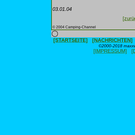
03.01.04
[zurü
© 2004 Camping-Channel
[STARTSEITE]
[NACHRICHTEN]
©2000-2018 maxxwe
[IMPRESSUM]
[