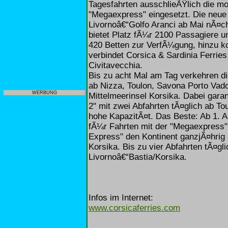
Tagesfahrten ausschlieÃŸlich die m
"Megaexpress" eingesetzt. Die neu
Livornoâ€“Golfo Aranci ab Mai nÃ¤c
bietet Platz fÃ¼r 2100 Passagiere 
420 Betten zur VerfÃ¼gung, hinzu 
verbindet Corsica & Sardinia Ferries
Civitavecchia.
Bis zu acht Mal am Tag verkehren di
ab Nizza, Toulon, Savona Porto Vad
WERBUNG
Mittelmeerinsel Korsika. Dabei gara
2" mit zwei Abfahrten tÃ¤glich ab To
hohe KapazitÃ¤t. Das Beste: Ab 1. Ap
fÃ¼r Fahrten mit der "Megaexpress"
Express" den Kontinent ganzjÃ¤hrig
Korsika. Bis zu vier Abfahrten tÃ¤gli
Livornoâ€“Bastia/Korsika.
Infos im Internet:
www.corsicaferries.com