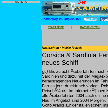
WERBUNG
Donnerstag, 06. August 2026
STARTSEITE
|
NACHRICHTEN
Nachrichten > Mobile Freizeit
Corsica & Sardinia Fer
neues Schiff
(jc)
Bis zu acht Ãœberfahrten nach K
Sardinien und dazu mit der Megaexpr
herausragenden Neuerungen im Fahrp
Ferries jetzt druckfrisch vorlegt. Re
ReisebÃ¼ros. Im Internet kÃ¶nnen K
alle Ãœberfahrten 2004 auch online 
Neu im Angebot sind 2004 Morgen-, 
Golfo Aranci auf der italienischen I