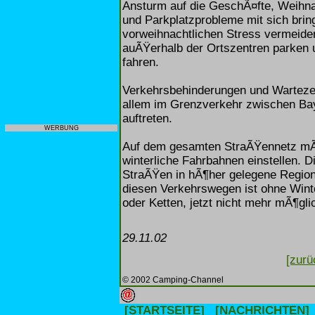
Ansturm auf die GeschÃ¤fte, Weihna
und Parkplatzprobleme mit sich brin
vorweihnachtlichen Stress vermeid
auÃŸerhalb der Ortszentren parken un
fahren.
Verkehrsbehinderungen und Wartezei
allem im Grenzverkehr zwischen Ba
auftreten.
WERBUNG
Auf dem gesamten StraÃŸennetz mÃ
winterliche Fahrbahnen einstellen. D
StraÃŸen in hÃ¶her gelegene Regione
diesen Verkehrswegen ist ohne Wint
oder Ketten, jetzt nicht mehr mÃ¶gli
29.11.02
[zurü
© 2002 Camping-Channel
[STARTSEITE]
[NACHRICHTEN]