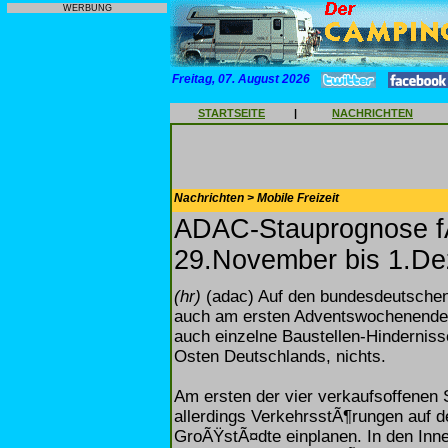
WERBUNG
Freitag, 07. August 2026
STARTSEITE
|
NACHRICHTEN
Nachrichten > Mobile Freizeit
ADAC-Stauprognose 
29.November bis 1.D
(hr)
(adac) Auf den bundesdeutsche
auch am ersten Adventswochenende 
auch einzelne Baustellen-Hindernis
Osten Deutschlands, nichts.
Am ersten der vier verkaufsoffene
allerdings VerkehrsstÃ¶rungen auf 
GroÃŸstÃ¤dte einplanen. In den Inne