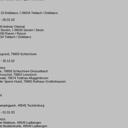
o Di Dobbiaco, I-39034 Toblach / Dobbiaco
 - 05.01.03
30 Antholz-Obertal
Sexten, I-39030 Sexten / Sesto
9030 Rasen / Rasun
034 Toblach / Dobbiaco
lfsgrund, 79859 Schluchsee
 - 30.12.02
¤tze:
e, 79858 Schluchsee-Dresselbach
Kreuzhof, 79853 Lenzkirch
wald, 79674 Todtnau-Muggenbrunn
er Speck-Huisli, 79865 Rothaus-Grafenhausen
ld
ampingpark, 49545 Tecklenburg
 - 01.01.03
¤tze:
iet Waldsee, 49549 Ladbergen
iet Buddenkuhle, 49549 Ladbergen