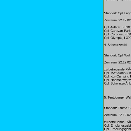
Standort: Cpl. Lag
Zeitraum: 22.12.02
Cpl. Antholz, I-390
Cpl. Caravan-Park 
Cpl. Corones, I-3
Cpl. Olympia, I-39
4. Schwarzwald
Standort: Cpl. Wo
Zeitraum: 22.12.02
zu betreuende PlÃ
Cpl. MÃ¼hlenhÃ¶h
Cpl. Kur-Camping 
Cpl. Hochschwarz
Cpl. SchwarzwÃ¤ld
5. Teutoburger Wa
Standort: Truma-C
Zeitraum: 22.12.02
zu betreuende PlÃ
Cpl. Erholungsgeb
Cpl. Erholungsgeb