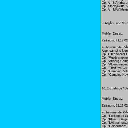
Cpl. Am NÃ¼rburg
Cpl. StahlhÃ¼tte, 
Cpl. Am MÃ¼hlente
9. AllgÃ¤u und Vora
Mobiler Einsatz
Zeitraum: 21.12.02
zu betreuende PlÃ
Alpencamping Nenz
Cpl. Gitzenweiler 
Cpl. "Waldcamping
Cpl. "Arlberg-Cam
Cpl. "Alpencamping
Cpl. "ThÃ¶nys Cam
Cpl. "Camping Zel
Cpl. "Camping Nov
10. Erzgebirge / 
Mobiler Einsatz
Zeitraum: 21.12.02
zu betreuende PlÃ
Cpl. "Ferienpark S
Cpl. "Kleiner Galge
Cpl. "LÃ¼tschesta
Cpl. "Holderbach"