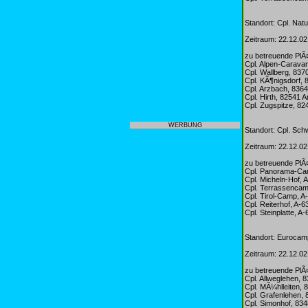
Standort: Cpl. Nat
Zeitraum: 22.12.02
zu betreuende PlÃ
Cpl. Alpen-Carava
Cpl. Wallberg, 83
Cpl. KÃ¶nigsdorf,
Cpl. Arzbach, 836
Cpl. Hirth, 82541
Cpl. Zugspitze, 8
WERBUNG
Standort: Cpl. Sch
Zeitraum: 22.12.02
zu betreuende PlÃ
Cpl. Panorama-Cam
Cpl. Micheln-Hof, A
Cpl. Terrassencam
Cpl. Tirol-Camp, A
Cpl. Reiterhof, A-6
Cpl. Steinplatte, A-
Standort: Eurocam
Zeitraum: 22.12.02
zu betreuende PlÃ
Cpl. Allweglehen,
Cpl. MÃ¼hlleiten,
Cpl. Grafenlehen,
Cpl. Simonhof, 8