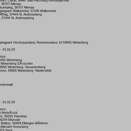
e Harz Camp, 38667 Bad Harzburg-GÃ¶ttingerode
, 38707 Altenau
ldcamping, 38707 Altenau
ngpark Walkenried, 37445 Walkenried
Ã¶nig, 37444 St. Andreasberg
, 37444 St. Andreasberg
mpingpark Hochsauerland, Remmeswiese 10 59955 Winterberg
 - 01.01.03
¤tze:
9955 Winterberg
55 Winterberg-ZÃ¼schen
59955 Winterberg- Neuastenberg
ecke, 59955 Winterberg- Niedersfeld
esterwald
 - 01.01.03
¤tze:
06 AhrbrÃ¼ck
es, 56291 Hausbay
 56244 Maxsain
k Baldus, 56459 Elbingen-MÃ¤hren
 Altenahr-Kreuzberg
6479 Seck