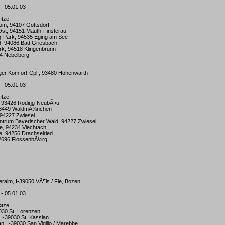
 - 05.01.03
¤tze:
um, 94107 Gottsdorf
Ost, 94151 Mauth-Finsterau
g-Park, 94535 Eging am See
ad, 94086 Bad Griesbach
rk, 94518 Klingenbrunn
64 Nebelberg
rger Komfort-Cpl., 93480 Hohenwarth
 - 05.01.03
¤tze:
 93426 Roding-NeubÃ¤u
 93449 WaldmÃ¼nchen
, 94227 Zwiesel
entrum Bayerischer Wald, 94227 Zwiesel
e, 94234 Viechtach
, 94256 Drachselried
92696 FlossenbÃ¼rg
seralm, I-39050 VÃ¶ls / Fie, Bozen
 - 05.01.03
¤tze:
9030 St. Lorenzen
, I-39030 St. Kassian
an, I-39030 San Vigilio / Marebbe