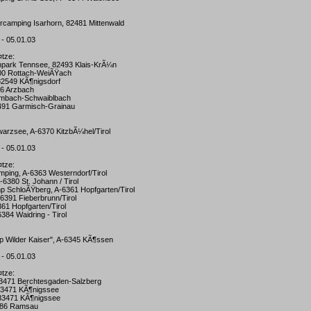
urcamping Isarhorn, 82481 Mittenwald
 - 05.01.03
¤tze:
npark Tennsee, 82493 Klais-KrÃ¼n
700 Rottach-WeiÃŸach
 82549 KÃ¶nigsdorf
46 Arzbach
 Ambach-Schwaiblbach
2491 Garmisch-Grainau
warzsee, A-6370 KitzbÃ¼hel/Tirol
 - 05.01.03
¤tze:
ping, A-6363 Westerndorf/Tirol
-6380 St. Johann / Tirol
p SchloÃŸberg, A-6361 Hopfgarten/Tirol
-6391 Fieberbrunn/Tirol
361 Hopfgarten/Tirol
6384 Waidring - Tirol
p Wilder Kaiser", A-6345 KÃ¶ssen
 - 05.01.03
¤tze:
 83471 Berchtesgaden-Salzberg
 83471 KÃ¶nigssee
 83471 KÃ¶nigssee
3486 Ramsau