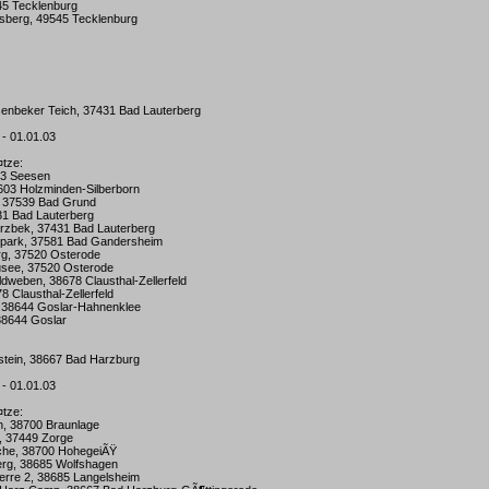
45 Tecklenburg
sberg, 49545 Tecklenburg
senbeker Teich, 37431 Bad Lauterberg
 - 01.01.03
¤tze:
723 Seesen
7603 Holzminden-Silberborn
, 37539 Bad Grund
431 Bad Lauterberg
erzbek, 37431 Bad Lauterberg
ark, 37581 Bad Gandersheim
rg, 37520 Osterode
usee, 37520 Osterode
ldweben, 38678 Clausthal-Zellerfeld
78 Clausthal-Zellerfeld
 38644 Goslar-Hahnenklee
38644 Goslar
fstein, 38667 Bad Harzburg
 - 01.01.03
¤tze:
h, 38700 Braunlage
l, 37449 Zorge
che, 38700 HohegeiÃŸ
rg, 38685 Wolfshagen
perre 2, 38685 Langelsheim