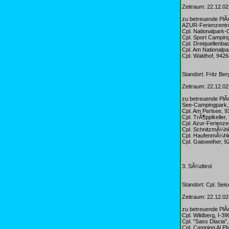
Zeitraum: 22.12.02
zu betreuende PlÃ
AZUR-Ferienzentr
Cpl. Nationalpark-
Cpl. Sport Campin
Cpl. Dreiquellenb
Cpl. Am Nationalpa
Cpl. Waldhof, 942
Standort: Fritz Be
Zeitraum: 22.12.02
zu betreuende PlÃ
See-Campingpark,
Cpl. Am Perlsee,
Cpl. TrÃ¶pplkeller
Cpl. Azur-Ferienz
Cpl. SchnitzmÃ¼hl
Cpl. HaufenmÃ¼hle
Cpl. Gaisweiher, 
3. SÃ¼dtirol
Standort: Cpl. Sei
Zeitraum: 22.12.02
zu betreuende PlÃ
Cpl. Wildberg, I-3
Cpl. "Sass Dlacia"
Cpl. Camping Al Pl