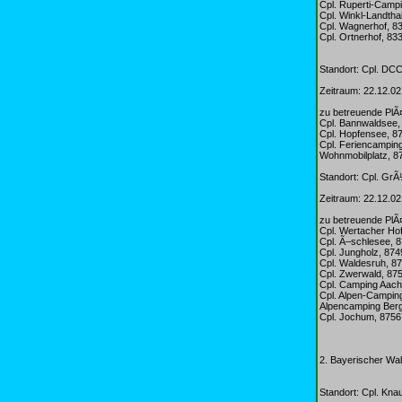
Cpl. Ruperti-Campi
Cpl. Winkl-Landtha
Cpl. Wagnerhof, 8
Cpl. Ortnerhof, 83
Standort: Cpl. DC
Zeitraum: 22.12.02
zu betreuende PlÃ
Cpl. Bannwaldsee
Cpl. Hopfensee, 
Cpl. Feriencampin
Wohnmobilplatz, 8
Standort: Cpl. Gr
Zeitraum: 22.12.02
zu betreuende PlÃ
Cpl. Wertacher Ho
Cpl. Ã–schlesee, 
Cpl. Jungholz, 87
Cpl. Waldesruh, 8
Cpl. Zwerwald, 875
Cpl. Camping Aach
Cpl. Alpen-Camping
Alpencamping Berg
Cpl. Jochum, 8756
2. Bayerischer Wa
Standort: Cpl. Kn