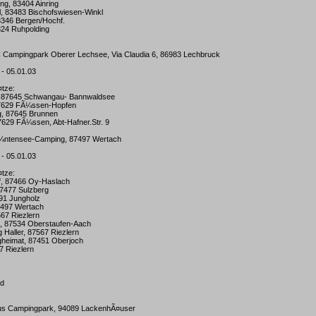
ng, 83404 Ainring
l, 83483 Bischofswiesen-Winkl
3346 Bergen/Hochf.
324 Ruhpolding
C Campingpark Oberer Lechsee, Via Claudia 6, 86983 Lechbruck
 - 05.01.03
¤tze:
, 87645 Schwangau- Bannwaldsee
87629 FÃ¼ssen-Hopfen
g, 87645 Brunnen
7629 FÃ¼ssen, Abt-Hafner.Str. 9
Ã¼ntensee-Camping, 87497 Wertach
 - 05.01.03
¤tze:
f, 87466 Oy-Haslach
87477 Sulzberg
491 Jungholz
7497 Wertach
67 Riezlern
, 87534 Oberstaufen-Aach
 Haller, 87567 Riezlern
heimat, 87451 Oberjoch
7 Riezlern
ld
aus Campingpark, 94089 LackenhÃ¤user