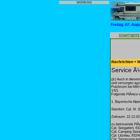
WERBUNG
Freitag, 07. Aug
STARTSEITE
Nachrichten > 
Service Ã
(jc)
Auch in diesem
und versorgen auch
Putzbrunn bei MÃ¼n
142).
Folgende PlÃ¤tze 
1. Bayerische Alpe
Standort: Cpl. St. 
Zeitraum: 22.12.02
zu betreuende PlÃ
Cpl. Seegatterl, 83
Cpl. Camping Sees
Cpl. Litzelau, 83
Cpl. Terrassencam