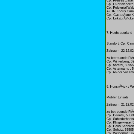
Cpl. Freizeit Oas
Cpl. Okertalsperre
Cpl. Polstertal Wa
AZUR-Knaus Campi
Cpl.-GaststÃ¤tte K
Cpl. ErikabrÃ¼cke
7. Hochsauerland
Standort: Cpl. Ca
Zeitraum: 22.12.02
zu betreuende PlÃ
Cpl. Winterberg, 5
Cpl. Ahretal, 599
Cpl. Astencamp , 
Cpl. An der Vossm
8. HunsrÃ¼ck / W
Mobiler Einsatz
Zeitraum: 21.12.02
zu betreuende PlÃ
Cpl. Denntal, 535
Cpl. Schinderhann
Cpl. Klingelwiese,
Cpl. Haus Seeblic
Cpl. Schulz, 53505
Cpl. Weiherhof, 5