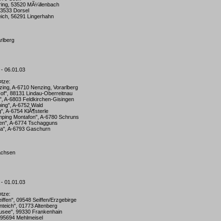
ring, 53520 MÃ¼llenbach
53533 Dorsel
ich, 56291 Lingerhahn
rlberg
 - 06.01.03
¤tze:
ing, A-6710 Nenzing, Vorarlberg
Hof", 88131 Lindau-Oberreitnau
", A-6803 Feldkirchen-Gisingen
ping", A-6752 Wald
", A-6754 KlÃ¶sterle
ping Montafon", A-6780 Schruns
fen", A-6774 Tschagguns
a", A-6793 Gaschurn
Sachsen
 - 01.01.03
¤tze:
eiffen", 09548 Seiffen/Erzgebirge
nteich", 01773 Altenberg
usee", 99330 Frankenhain
, 95694 Mehlmeisel