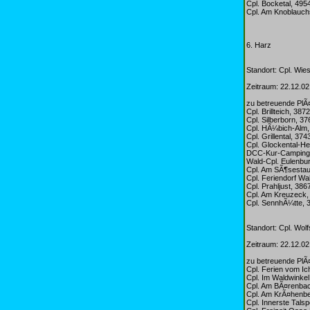
Cpl. Bocketal, 495
Cpl. Am Knoblauch
6. Harz
Standort: Cpl. Wie
Zeitraum: 22.12.02
zu betreuende PlÃ
Cpl. Brillteich, 38
Cpl. Silberborn, 3
Cpl. HÃ¼bich-Alm
Cpl. Grillental, 37
Cpl. Glockental-H
DCC-Kur-Campingp
Wald-Cpl. Eulenbu
Cpl. Am SÃ¶sesta
Cpl. Feriendorf Wa
Cpl. Prahljust, 386
Cpl. Am Kreuzeck,
Cpl. SennhÃ¼tte, 
Standort: Cpl. Wol
Zeitraum: 22.12.02
zu betreuende PlÃ
Cpl. Ferien vom Ic
Cpl. Im Waldwinke
Cpl. Am BÃ¤renba
Cpl. Am KrÃ¤henbe
Cpl. Innerste Tals