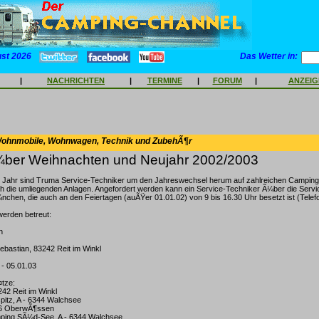
ust 2026
Das Wetter in:
|
NACHRICHTEN
|
TERMINE
|
FORUM
|
ANZEI
Wohnmobile, Wohnwagen, Technik und ZubehÃ¶r
¼ber Weihnachten und Neujahr 2002/2003
 Jahr sind Truma Service-Techniker um den Jahreswechsel herum auf zahlreichen Camping
 die umliegenden Anlagen. Angefordert werden kann ein Service-Techniker Ã¼ber die Servic
chen, die auch an den Feiertagen (auÃŸer 01.01.02) von 9 bis 16.30 Uhr besetzt ist (Telefo
werden betreut:
n
Sebastian, 83242 Reit im Winkl
 - 05.01.03
¤tze:
242 Reit im Winkl
pitz, A - 6344 Walchsee
246 OberwÃ¶ssen
ping SÃ¼d-See, A - 6344 Walchsee