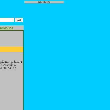
WERBUNG
GENMARKT
plÃ¤tzen prÃ¤sent
e-Zentrale in
n 089 / 46 17 -