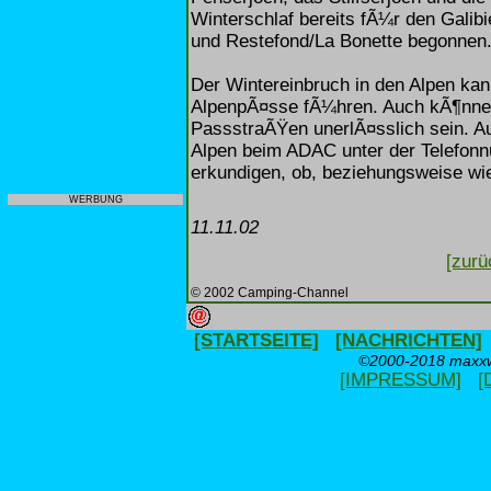
Winterschlaf bereits fÃ¼r den Galibi
und Restefond/La Bonette begonnen
Der Wintereinbruch in den Alpen kan
AlpenpÃ¤sse fÃ¼hren. Auch kÃ¶nnen
PassstraÃŸen unerlÃ¤sslich sein. Au
Alpen beim ADAC unter der Telefonn
erkundigen, ob, beziehungsweise wi
WERBUNG
11.11.02
[zurü
© 2002 Camping-Channel
[STARTSEITE]
[NACHRICHTEN]
©2000-2018 maxxwe
[IMPRESSUM]
[