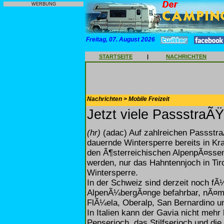
WERBUNG
Freitag, 07. August 2026
STARTSEITE
|
NACHRICHTEN
Nachrichten > Mobile Freizeit
Jetzt viele PassstraÃ
(hr)
(adac) Auf zahlreichen Passstra
dauernde Wintersperre bereits in Kra
den Ã¶sterreichischen AlpenpÃ¤ssen,
werden, nur das Hahntennjoch in Tir
Wintersperre.
In der Schweiz sind derzeit noch fÃ
AlpenÃ¼bergÃ¤nge befahrbar, nÃ¤ml
FlÃ¼ela, Oberalp, San Bernardino 
In Italien kann der Gavia nicht meh
Penserjoch, das Stilfserjoch und die 