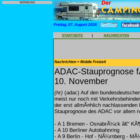
WERBUNG
Freitag, 07. August 2026
STARTSEITE
|
NACHRICHTEN
Nachrichten > Mobile Freizeit
ADAC-Stauprognose f
10. November
(hr)
(adac) Auf den bundesdeutschen
meist nur noch mit Verkehrsbehinde
der erst allmÃ¤hlich nachlassenden 
Stauprognose des ADAC vor allem no
- A 1 Bremen - OsnabrÃ¼ck â€“ KÃ¶
- A 10 Berliner Autobahnring
- A 9 Berlin - Hof - NÃ¼rnberg - M