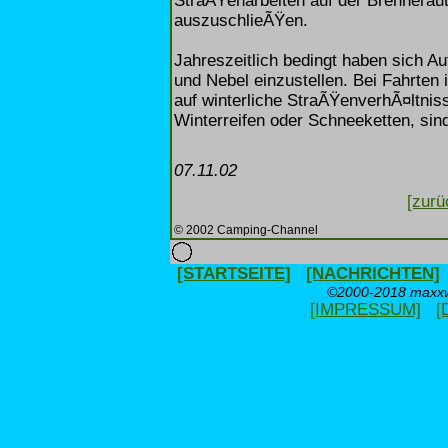
StraÃŸenarbeiten auf der Brennera
auszuschlieÃŸen.
Jahreszeitlich bedingt haben sich A
und Nebel einzustellen. Bei Fahrten
auf winterliche StraÃŸenverhÃ¤ltnis
Winterreifen oder Schneeketten, sin
07.11.02
[zurü
© 2002 Camping-Channel
[STARTSEITE]
[NACHRICHTEN]
©2000-2018 maxxwe
[IMPRESSUM]
[