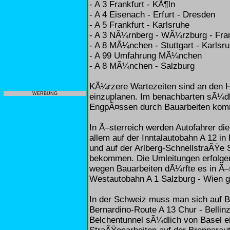
- A 3 Frankfurt - KÃ¶ln
- A 4 Eisenach - Erfurt - Dresden
- A 5 Frankfurt - Karlsruhe
- A 3 NÃ¼rnberg - WÃ¼rzburg - Fran
- A 8 MÃ¼nchen - Stuttgart - Karlsr
- A 99 Umfahrung MÃ¼nchen
- A 8 MÃ¼nchen - Salzburg
KÃ¼rzere Wartezeiten sind an den
WERBUNG
einzuplanen. Im benachbarten sÃ¼dl
EngpÃ¤ssen durch Bauarbeiten ko
In Ã–sterreich werden Autofahrer di
allem auf der Inntalautobahn A 12 i
und auf der Arlberg-SchnellstraÃŸe
bekommen. Die Umleitungen erfolg
wegen Bauarbeiten dÃ¼rfte es in Ã–
Westautobahn A 1 Salzburg - Wien 
In der Schweiz muss man sich auf B
Bernardino-Route A 13 Chur - Bellin
Belchentunnel sÃ¼dlich von Basel ei