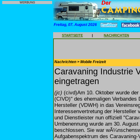
WERBUNG
Freitag, 07. August 2026
STARTSEITE
|
NACHRICHTEN
Nachrichten > Mobile Freizeit
Caravaning Industrie V
eingetragen
(jc)
(civd)Am 10. Oktober wurde der
(CIVD)" des ehemaligen Verbandes
Hersteller (VDWH) in das Vereinsreg
Interessenvertretung der Hersteller 
und Dienstleister nun offiziell "Cara
Umbenennung wurde am 30. August 
beschlossen. Sie war wÃ¼nschens
Aufgabenspektrum des Caravaning-