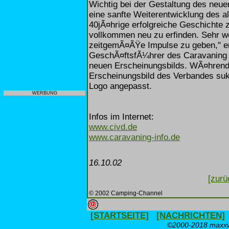
Wichtig bei der Gestaltung des neuen
eine sanfte Weiterentwicklung des alt
40jÃ¤hrige erfolgreiche Geschichte 
vollkommen neu zu erfinden. Sehr wo
zeitgemÃ¤ÃŸe Impulse zu geben," er
GeschÃ¤ftsfÃ¼hrer des Caravaning 
neuen Erscheinungsbilds. WÃ¤hrend
Erscheinungsbild des Verbandes su
Logo angepasst.
WERBUNG
Infos im Internet:
www.civd.de
www.caravaning-info.de
16.10.02
[zurü
© 2002 Camping-Channel
[STARTSEITE]
[NACHRICHTEN]
©2000-2018 maxxwe