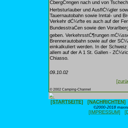
ĆbergĆ¤ngen nach und von Tschechi
Herbsturlauber und AusflĆ¼gler sowi
Tauernautobahn sowie Inntal- und Br
Verkehr dĆ¼rfte es auch auf der Fe
BundesstraĆen sowie den Vorarlber
geben. VerkehrsstĆ¶rungen mĆ¼ssen
Brennerautobahn sowie auf der SĆ¼
einkalkuliert werden. In der Schwei
allem auf der A 1 St. Gallen - ZĆ¼ric
Chiasso.
09.10.02
[zurü
© 2002 Camping-Channel
[STARTSEITE]
[NACHRICHTEN]
©2000-2018 maxxwe
[IMPRESSUM]
[