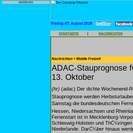
WERBUNG
Freitag, 07. August 2026
STARTSEITE
|
NACHRICHTEN
Nachrichten > Mobile Freizeit
ADAC-Stauprognose f
13. Oktober
(hr)
(adac) Der dichte Wochenend-Rei
Stauprognose werden Herbsturlaub
Samstag die bundesdeutschen Fernst
Hessen, Niedersachsen und Rheinland
Ferienstart ist in Mecklenburg-Vor
Schleswig-Holstein und ThĆ¼ringen 
Niederlande. DarĆ¼ber hinaus werd