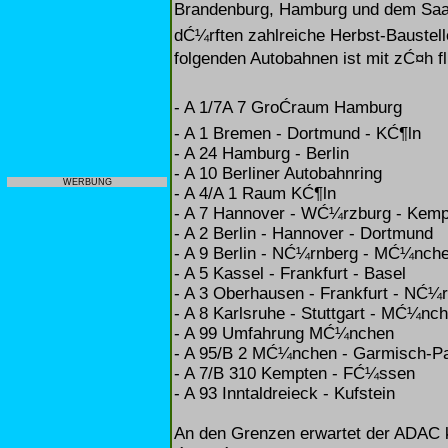
Brandenburg, Hamburg und dem Saarl
dĆ¼rften zahlreiche Herbst-Baustel
folgenden Autobahnen ist mit zĆ¤h f
- A 1/7A 7 GroĆraum Hamburg
- A 1 Bremen - Dortmund - KĆ¶ln
- A 24 Hamburg - Berlin
- A 10 Berliner Autobahnring
WERBUNG
- A 4/A 1 Raum KĆ¶ln
- A 7 Hannover - WĆ¼rzburg - Kem
- A 2 Berlin - Hannover - Dortmund
- A 9 Berlin - NĆ¼rnberg - MĆ¼nch
- A 5 Kassel - Frankfurt - Basel
- A 3 Oberhausen - Frankfurt - NĆ¼
- A 8 Karlsruhe - Stuttgart - MĆ¼nc
- A 99 Umfahrung MĆ¼nchen
- A 95/B 2 MĆ¼nchen - Garmisch-Pa
- A 7/B 310 Kempten - FĆ¼ssen
- A 93 Inntaldreieck - Kufstein
An den Grenzen erwartet der ADAC k