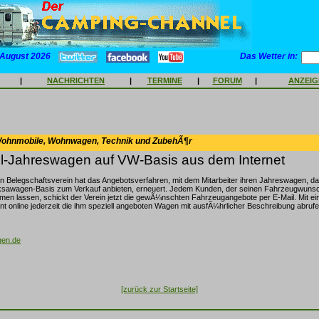
 August 2026
Das Wetter in:
|
NACHRICHTEN
|
TERMINE
|
FORUM
|
ANZEI
Wohnmobile, Wohnwagen, Technik und ZubehÃ¶r
-Jahreswagen auf VW-Basis aus dem Internet
 Belegschaftsverein hat das Angebotsverfahren, mit dem Mitarbeiter ihren Jahreswagen, da
ksawagen-Basis zum Verkauf anbieten, erneuert. Jedem Kunden, der seinen Fahrzeugwuns
hmen lassen, schickt der Verein jetzt die gewÃ¼nschten Fahrzeugangebote per E-Mail. Mit 
nt online jederzeit die ihm speziell angeboten Wagen mit ausfÃ¼hrlicher Beschreibung abrufe
gen.de
[zurück zur Startseite]