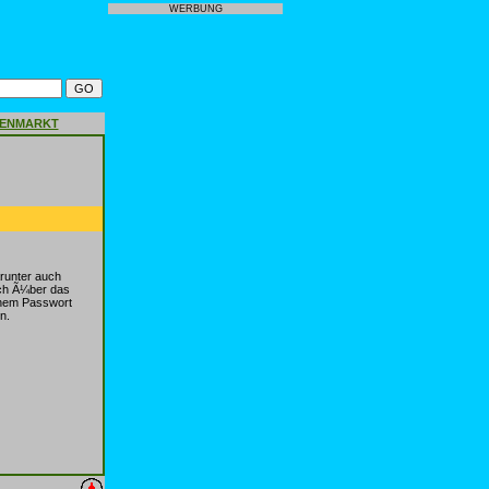
WERBUNG
GENMARKT
runter auch
ch Ã¼ber das
einem Passwort
n.