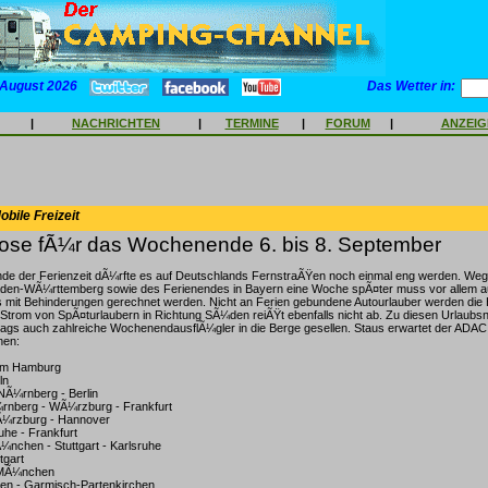
 August 2026
Das Wetter in:
|
NACHRICHTEN
|
TERMINE
|
FORUM
|
ANZEI
bile Freizeit
ose fÃ¼r das Wochenende 6. bis 8. September
e der Ferienzeit dÃ¼rfte es auf Deutschlands FernstraÃŸen noch einmal eng werden. We
aden-WÃ¼rttemberg sowie des Ferienendes in Bayern eine Woche spÃ¤ter muss vor allem a
mit Behinderungen gerechnet werden. Nicht an Ferien gebundene Autourlauber werden die
 Strom von SpÃ¤turlaubern in Richtung SÃ¼den reiÃŸt ebenfalls nicht ab. Zu diesen Urlaub
ags auch zahlreiche WochenendausflÃ¼gler in die Berge gesellen. Staus erwartet der ADAC
nen:
aum Hamburg
ln
NÃ¼rnberg - Berlin
¼rnberg - WÃ¼rzburg - Frankfurt
Ã¼rzburg - Hannover
ruhe - Frankfurt
Ã¼nchen - Stuttgart - Karlsruhe
tgart
 MÃ¼nchen
en - Garmisch-Partenkirchen