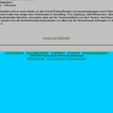
ntaldreieck
en - FÃ¼ssen
ezeiten wird es auch wieder an den GrenzÃ¼bergÃ¤ngen von beziehungsweise nach Polen
eich sollte man wegen des Ferienendes in Vorarlberg, Tirol, Salzburg, OberÃ¶sterreich, Ste
n bedeutenden Strecken, besonders aber auf der Tauernautobahn vor dem Tauern- und Katsc
ien werden sich die heimkehrenden Autourlauber vor allem auf der Brennerroute drÃ¤ngeln, in 
 2.
[zurück zur Startseite]
[STARTSEITE]
[NACHRICHTEN]
[TERMINE]
[FORUM]
[ANZEIGENMARKT]
©2000-2018 maxxweb.de Internet-Dienstleistungen
[IMPRESSUM]
[DATENSCHUTZERKLÄRUNG]