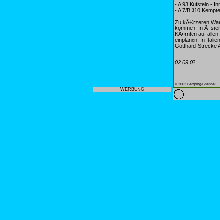
- A 93 Kufstein - In
- A 7/B 310 Kempt
Zu kÃ¼rzeren Wart
kommen. In Ã–sterr
KÃ¤rnten auf alle
einplanen. In Ital
Gotthard-Strecke A
02.09.02
© 2002 Camping-Channel
WERBUNG