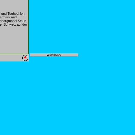
 und Tschechien
iermark und
hbergtunnel Staus
der Schweiz auf der
WERBUNG