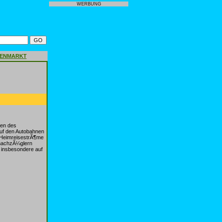
WERBUNG
GENMARKT
gen des
uf den Autobahnen
 HeimreisestrÃ¶me
snachzÃ¼glern
 insbesondere auf