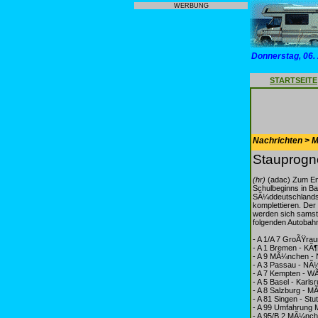
WERBUNG
Donnerstag, 06.
STARTSEITE
Nachrichten > Mo
Stauprogn
(hr)
(adac) Zum End
Schulbeginns in B
SÃ¼ddeutschlands 
komplettieren. Der
werden sich samst
folgenden Autobah
- A 1/A 7 GroÃŸr
- A 1 Bremen - KÃ¶
- A 9 MÃ¼nchen - 
- A 3 Passau - NÃ
- A 7 Kempten - W
- A 5 Basel - Karls
- A 8 Salzburg - M
- A 81 Singen - Stut
- A 99 Umfahrung
- A 95/B 2 MÃ¼nch