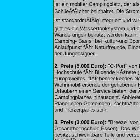
ist ein mobiler Campingplatz, der a
SchlieÃfÃĪcher beinhaltet. Die Str
ist standardmÃĪÃig integriert und w
gibt es ein Wassertanksystem und ei
Wanderungen benutzt werden kann. E
Camping- Basis" bei Kultur-und Sport
Anlaufpunkt fÃžr Naturfreunde, Einz
der Jungdesigner.
2. Preis (5.000 Euro):
"C-Port" von 
Hochschule fÃžr Bildende KÃžnste (
europaweites, flÃĪchendeckendes Ne
Wohnmobilreisende der gehobenen Kl
Urlaubern einen Service bieten, der
Campingplatzes hinausgeht. Anbieter
Planerinnen Gemeinden, YachthÃĪfen,
und Freizeitparks sein.
3. Preis (3.000 Euro):
"Breeze" von 
Gesamthochschule Essen). Das Wohn
besitzt schwenkbare Teile und versc