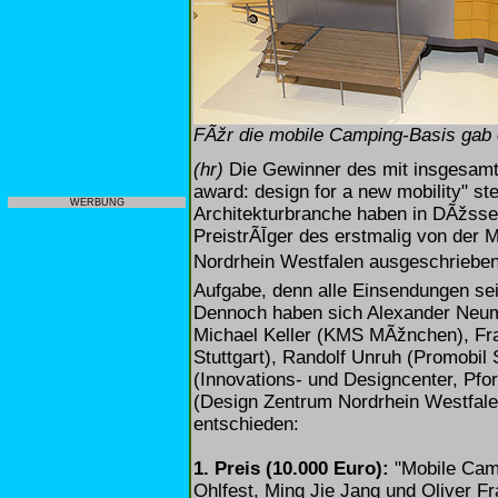
FÃžr die mobile Camping-Basis gab 
(hr)
Die Gewinner des mit insgesamt 
award: design for a new mobility" s
WERBUNG
Architekturbranche haben in DÃžsse
PreistrÃĪger des erstmalig von der
Nordrhein Westfalen ausgeschrieben
Aufgabe, denn alle Einsendungen sei
Dennoch haben sich Alexander Neum
Michael Keller (KMS MÃžnchen), Fra
Stuttgart), Randolf Unruh (Promobil 
(Innovations- und Designcenter, Pfo
(Design Zentrum Nordrhein Westfale
entschieden:
1. Preis (10.000 Euro):
"Mobile Camp
Ohlfest, Ming Jie Jang und Oliver F