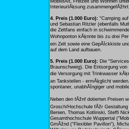
MobilitÃĪt, Freizeit und Wohnen unt
InterieurlÃķsung zusammengefÃžhrt,
4. Preis (1.000 Euro):
"Camping auf 
und Sebastian Ritzler (ebenfalls Mut
die Zeltfans einfach in schwimmend
Wohnponton kÃķnnte bis zu drei Per
ein Zelt sowie eine GepÃĪckkiste un
auf dem Land aufbauen.
5. Preis (1.000 Euro):
Die "Services
Braunschweig). Die Entsorgung von 
die Versorgung mit Trinkwasser kÃķn
an Tankstellen - ermÃķglicht werden
spontaner, unabhÃĪngiger und mobile
Neben den fÃžnf dotierten Preisen w
Grosch/Hochschule fÃžr Gestaltung
Benien, Thomas Kotlinski, Steffi Nic
Gesamthochschule Wuppertal ("Mobi
GmÃžnd ("Flexibler Pavillon"), Mic