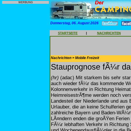
WERBUNG
Donnerstag, 06. August 2026
STARTSEITE
|
NACHRICHTEN
Nachrichten > Mobile Freizeit
Stauprognose fÃ¼r da
(hr)
(adac) Mit starkem bis sehr st
auch wieder fÃ¼r das kommende Wo
Kolonnenverkehr in Richtung Heimat 
HeimreisestrÃ¶me werden noch verst
Landesteil der Niederlande und aus 
Urlauber, die an keine Schulferien 
zahlreiche Bayern und Baden-WÃ¼r
LÃ¤ndern enden die groÃŸen Ferien 
FÃ¼r lebhaften Verkehr in Richtung
und WochenendausflÃ¼gler in die Be