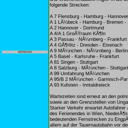
folgende Strecken:
A 7 Flensburg - Hamburg - Hannov
A 1 LÃ¼beck - Hamburg - Bremen -
A 2 Hannover - Dortmund
A 4/A 1 GroÃŸraum KÃ¶ln
A 3 Passau - NÃ¼rnberg - Frankfurt
A 4 GÃ¶rlitz - Dresden - Eisenach
A 9 MÃ¼nchen - NÃ¼rnberg - Berlin
WERBUNG
A 5 Basel - Karlsruhe - Frankfurt
A 81 Singen - Stuttgart
A 8 Salzburg - MÃ¼nchen - Stuttgart
A 99 Umfahrung MÃ¼nchen
A 95/B 2 MÃ¼nchen - Garmisch-Par
A 93 Kufstein - Inntaldreieck
Wartezeiten sind erneut an den po
sowie an den Grenzstellen von Unga
Starker Verkehr erwartet Autofahrer 
des Ferienendes in Wien, NiederÃ¶s
bedeutenden Fernstrecken zu Engp
allem auf der Tauernautobahn vor d