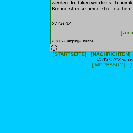
werden. In Italien werden sich heim
Brennerstrecke bemerkbar machen, i
27.08.02
[zurü
© 2002 Camping-Channel
[STARTSEITE]
[NACHRICHTEN]
©2000-2018 maxxwe
[IMPRESSUM]
[