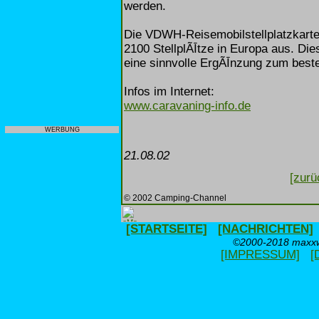
werden.
Die VDWH-Reisemobilstellplatzkart
2100 StellplÃĪtze in Europa aus. Die
eine sinnvolle ErgÃĪnzung zum bes
Infos im Internet:
www.caravaning-info.de
WERBUNG
21.08.02
[zurü
© 2002 Camping-Channel
[STARTSEITE]
[NACHRICHTEN]
©2000-2018 maxxwe
[IMPRESSUM]
[