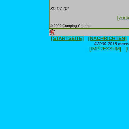
30.07.02
[zurü
© 2002 Camping-Channel
[STARTSEITE]
[NACHRICHTEN]
©2000-2018 maxxwe
[IMPRESSUM]
[