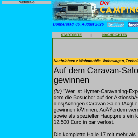
WERBUNG
Donnerstag, 06. August 2026
STARTSEITE
|
NACHRICHTEN
Nachrichten > Wohnmobile, Wohnwagen, Techni
Auf dem Caravan-Sal
gewinnen
(hr)
"Wer ist Hymer-Caravaning-Exper
dem die Besucher auf der Aktions
diesjÃ¤hrigen Caravan Salon tÃ¤gli
gewinnen kÃ¶nnen. AuÃŸerdem wer
sowie als spezieller Hauptpreis ein
12.500 Euro in bar verlost.
Die komplette Halle 17 mit mehr als