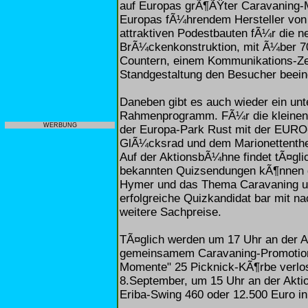
auf Europas grÃ¶ÃŸter Caravaning-
Europas fÃ¼hrendem Hersteller von 
attraktiven Podestbauten fÃ¼r die 
BrÃ¼ckenkonstruktion, mit Ã¼ber 70 
Countern, einem Kommunikations-Ze
Standgestaltung den Besucher beein
Daneben gibt es auch wieder ein un
Rahmenprogramm. FÃ¼r die kleinen
WERBUNG
der Europa-Park Rust mit der EURO
GlÃ¼cksrad und dem Marionettentheat
Auf der AktionsbÃ¼hne findet tÃ¤gli
bekannten Quizsendungen kÃ¶nnen 
Hymer und das Thema Caravaning unt
erfolgreiche Quizkandidat bar mit 
weitere Sachpreise.
TÃ¤glich werden um 17 Uhr an der
gemeinsamem Caravaning-Promoti
Momente" 25 Picknick-KÃ¶rbe verlos
8.September, um 15 Uhr an der Akti
Eriba-Swing 460 oder 12.500 Euro in