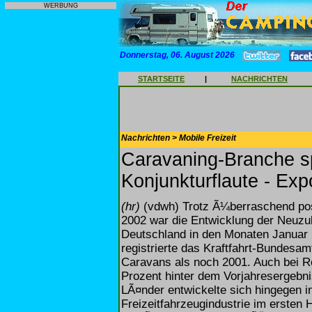
WERBUNG
Donnerstag, 06. August 2026
STARTSEITE
|
NACHRICHTEN
Nachrichten > Mobile Freizeit
Caravaning-Branche s
Konjunkturflaute - Exp
(hr)
(vdwh) Trotz Ã¼berraschend pos
2002 war die Entwicklung der Neuz
Deutschland in den Monaten Januar b
registrierte das Kraftfahrt-Bundesa
Caravans als noch 2001. Auch bei Re
Prozent hinter dem Vorjahresergebn
LÃ¤nder entwickelte sich hingegen i
Freizeitfahrzeugindustrie im ersten