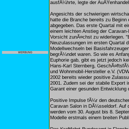
ausfÃ¼hrte, legte der AuÃŸenhandel
Angesichts der schwierigen wirtsch
hatte die Branche bereits zu Beginn
abgegeben. Das erste Quartal mit e
einem leichten Anstieg der Caravan
Vorsicht zunÃ¤chst zu widerlegen. "E
Neuzulassungen im ersten Quartal 
Modellwechseln bei Basisfahrzeugen
WERBUNG
begrÃ¼ndet waren. So wie es Anfan
Euphorie gab, gibt es jetzt jedoch k
Hans-Karl Sternberg, GeschÃ¤ftsf
und Wohnmobil-Hersteller e.V. (VDW
2002 bereits wieder positive Zulass
2001. Zudem sei der stabile Export 
Garant einer gesunden Entwicklung d
Positive Impulse fÃ¼r den deutschen
Caravan Salon in DÃ¼sseldorf. Auf
werden vom 30. August bis 8. Septe
Modelle erstmals einem breiten Publ