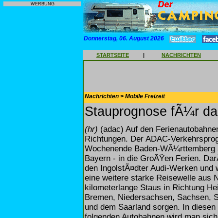
WERBUNG
Donnerstag, 06. August 2026
STARTSEITE
|
NACHRICHTEN
Nachrichten > Mobile Freizeit
Stauprognose fÃ¼r da
(hr)
(adac) Auf den Ferienautobahnen r
Richtungen. Der ADAC-Verkehrspro
Wochenende Baden-WÃ¼rttemberg als
Bayern - in die GroÃŸen Ferien. Dar
den IngolstÃ¤dter Audi-Werken und 
eine weitere starke Reisewelle aus 
kilometerlange Staus in Richtung H
Bremen, Niedersachsen, Sachsen, 
und dem Saarland sorgen. In diesen
folgenden Autobahnen wird man sic