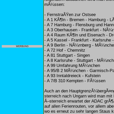
mÃ¼ssen:
- FernstraÃŸen zur Ostsee
- A 1 KÃ¶ln - Bremen - Hamburg - 
- A 7 Hamburg - Flensburg und Han
- A 3 Oberhausen - Frankfurt - NÃ¼
- A 4 Raum KÃ¶ln und Eisenach - Dr
- A 5 Kassel - Frankfurt - Karlsruhe 
- A 9 Berlin - NÃ¼rnberg - MÃ¼nch
WERBUNG
- A 72 Hof - Chemnitz
- A 81 Stuttgart - Singen
- A 8 Karlsruhe - Stuttgart - MÃ¼nc
- A 99 Umfahrung MÃ¼nchen
- A 95/B 2 MÃ¼nchen - Garmisch-Pa
- A 93 Inntaldreieck - Kufstein
- A 7/B 310 Kempten - FÃ¼ssen
Auch an den HauptgrenzÃ¼bergÃ¤ng
sterreich nach Ungarn wird man mit
Ã–sterreich erwartet der ADAC grÃ
auf allen Ferienrouten, vor allem ab
wo es erneut zu sehr langen Staus k