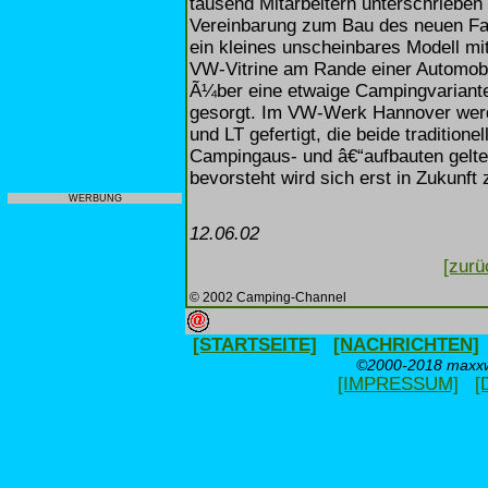
tausend Mitarbeitern unterschrieben
Vereinbarung zum Bau des neuen Fahr
ein kleines unscheinbares Modell mi
VW-Vitrine am Rande einer Automobi
Ã¼ber eine etwaige Campingvariante 
gesorgt. Im VW-Werk Hannover werde
und LT gefertigt, die beide tradition
Campingaus- und â€“aufbauten gelte
bevorsteht wird sich erst in Zukunft 
WERBUNG
12.06.02
[zurü
© 2002 Camping-Channel
[STARTSEITE]
[NACHRICHTEN]
©2000-2018 maxxwe
[IMPRESSUM]
[