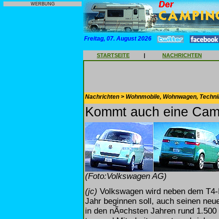
WERBUNG
Freitag, 07. August 2026
STARTSEITE
|
NACHRICHTEN
Nachrichten > Wohnmobile, Wohnwagen, Techni
Kommt auch eine Camp
(Foto:Volkswagen AG)
(jc)
Volkswagen wird neben dem T4-N
Jahr beginnen soll, auch seinen ne
in den nÃ¤chsten Jahren rund 1.500