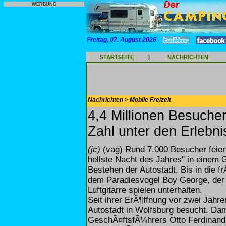
WERBUNG
Freitag, 07. August 2026
STARTSEITE
|
NACHRICHTEN
Nachrichten > Mobile Freizeit
4,4 Millionen Besuche
Zahl unter den Erlebn
(jc)
(vag) Rund 7.000 Besucher feiert
hellste Nacht des Jahres" in eine
Bestehen der Autostadt. Bis in die
dem Paradiesvogel Boy George, der 
Luftgitarre spielen unterhalten.
Seit ihrer ErÃ¶ffnung vor zwei Jahr
Autostadt in Wolfsburg besucht. Dam
GeschÃ¤ftsfÃ¼hrers Otto Ferdinand