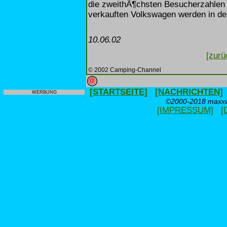
die zweithÃ¶chsten Besucherzahlen i
verkauften Volkswagen werden in der
10.06.02
[zurü
© 2002 Camping-Channel
[STARTSEITE]
[NACHRICHTEN]
WERBUNG
©2000-2018 maxxwe
[IMPRESSUM]
[