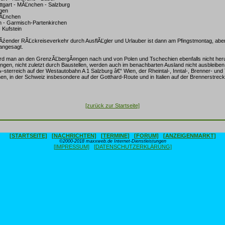
uttgart - MĂĽnchen - Salzburg
ngen
MĂĽnchen
 - Garmisch-Partenkirchen
- Kufstein
ieĂźender RĂĽckreiseverkehr durch AusflĂĽgler und Urlauber ist dann am Pfingstmontag, ab
 angesagt.
rd man an den GrenzĂĽbergĂ¤ngen nach und von Polen und Tschechien ebenfalls nicht h
gen, nicht zuletzt durch Baustellen, werden auch im benachbarten Ausland nicht ausbleib
 Ă–sterreich auf der Westautobahn A 1 Salzburg â€“ Wien, der Rheintal-, Inntal-, Brenner- un
n, in der Schweiz insbesondere auf der Gotthard-Route und in Italien auf der Brennerstreck
[zurück zur Startseite]
[STARTSEITE]
[NACHRICHTEN]
[TERMINE]
[FORUM]
[ANZEIGENMARKT]
©2000-2018 maxxweb.de Internet-Dienstleistungen
[IMPRESSUM]
[DATENSCHUTZERKLÄRUNG]