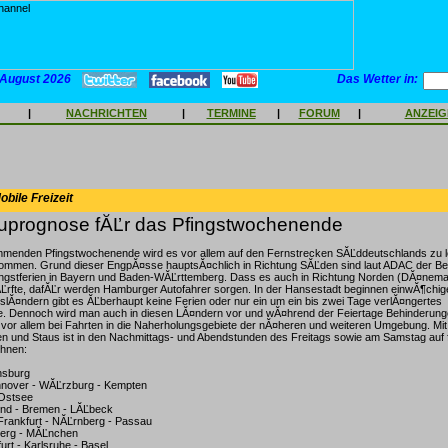
 August 2026
Das Wetter in:
|
NACHRICHTEN
|
TERMINE
|
FORUM
|
ANZEI
bile Freizeit
prognose fĂĽr das Pfingstwochenende
menden Pfingstwochenende wird es vor allem auf den Fernstrecken SĂĽddeutschlands zu l
ommen. Grund dieser EngpĂ¤sse hauptsĂ¤chlich in Richtung SĂĽden sind laut ADAC der Be
ngstferien in Bayern und Baden-WĂĽrttemberg. Dass es auch in Richtung Norden (DĂ¤nema
Ľrfte, dafĂĽr werden Hamburger Autofahrer sorgen. In der Hansestadt beginnen einwĂ¶chige
lĂ¤ndern gibt es ĂĽberhaupt keine Ferien oder nur ein um ein bis zwei Tage verlĂ¤ngertes
. Dennoch wird man auch in diesen LĂ¤ndern vor und wĂ¤hrend der Feiertage Behinderunge
 vor allem bei Fahrten in die Naherholungsgebiete der nĂ¤heren und weiteren Umgebung. Mi
n und Staus ist in den Nachmittags- und Abendstunden des Freitags sowie am Samstag auf 
hnen:
nsburg
nnover - WĂĽrzburg - Kempten
 Ostsee
und - Bremen - LĂĽbeck
Frankfurt - NĂĽrnberg - Passau
nberg - MĂĽnchen
urt - Karlsruhe - Basel