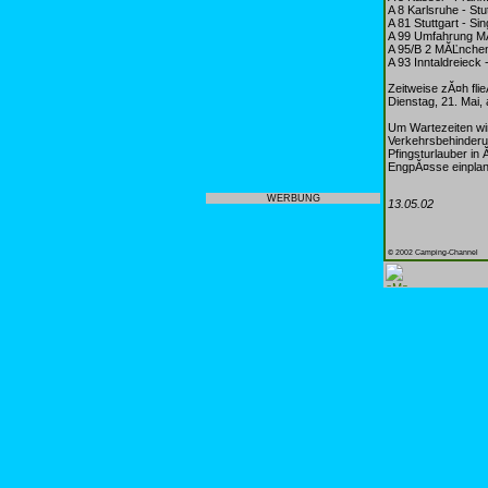
A 8 Karlsruhe - St
A 81 Stuttgart - Si
A 99 Umfahrung 
A 95/B 2 MĂĽnchen
A 93 Inntaldreieck 
Zeitweise zĂ¤h fl
Dienstag, 21. Mai,
Um Wartezeiten wi
Verkehrsbehinderun
Pfingsturlauber in
EngpĂ¤sse einplane
WERBUNG
13.05.02
© 2002 Camping-Channel