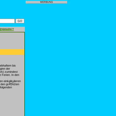
WERBUNG
GENMARKT
ebhaftem bis
ginn der
rk) zumindest
 Ferien. In den
n einkalkulieren
t den grĂ¶Ăźten
folgenden