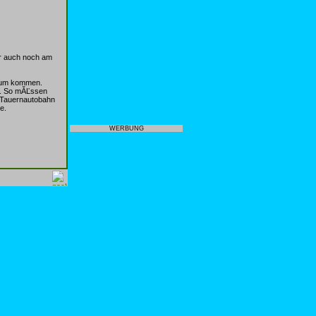
er auch noch am
erum kommen.
en. So mĂĽssen
d Tauernautobahn
e.
WERBUNG