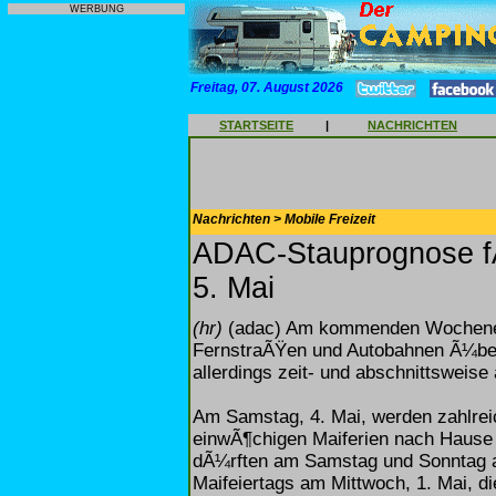
WERBUNG
Freitag, 07. August 2026
STARTSEITE
|
NACHRICHTEN
Nachrichten > Mobile Freizeit
ADAC-Stauprognose f
5. Mai
(hr)
(adac) Am kommenden Wochenen
FernstraÃŸen und Autobahnen Ã¼be
allerdings zeit- und abschnittsweise
Am Samstag, 4. Mai, werden zahlrei
einwÃ¶chigen Maiferien nach Haus
dÃ¼rften am Samstag und Sonntag au
Maifeiertags am Mittwoch, 1. Mai, d