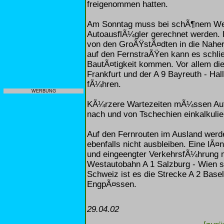
freigenommen hatten.
Am Sonntag muss bei schÃ¶nem Wett
AutoausflÃ¼gler gerechnet werden. 
von den GroÃŸstÃ¤dten in die Naher
auf den FernstraÃŸen kann es schlie
BautÃ¤tigkeit kommen. Vor allem di
Frankfurt und der A 9 Bayreuth - Ha
fÃ¼hren.
WERBUNG
KÃ¼rzere Wartezeiten mÃ¼ssen Aut
nach und von Tschechien einkalkulie
Auf den Fernrouten im Ausland wer
ebenfalls nicht ausbleiben. Eine lÃ
und eingeengter VerkehrsfÃ¼hrung m
Westautobahn A 1 Salzburg - Wien so
Schweiz ist es die Strecke A 2 Basel
EngpÃ¤ssen.
29.04.02