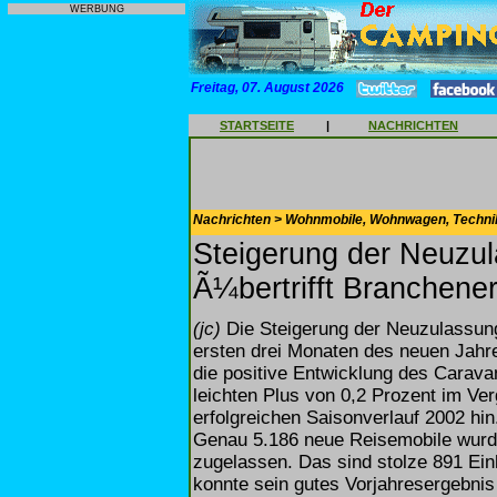
WERBUNG
Freitag, 07. August 2026
STARTSEITE
|
NACHRICHTEN
Nachrichten > Wohnmobile, Wohnwagen, Techni
Steigerung der Neuzul
Ã¼bertrifft Branchene
(jc)
Die Steigerung der Neuzulassun
ersten drei Monaten des neuen Jahr
die positive Entwicklung des Carava
leichten Plus von 0,2 Prozent im Ve
erfolgreichen Saisonverlauf 2002 hin
Genau 5.186 neue Reisemobile wurde
zugelassen. Das sind stolze 891 Ein
konnte sein gutes Vorjahresergebnis 