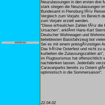
Neuzulassungen in den ersten drei 
stark stiegen die Neuzulassungen im
Bundesamt in Flensburg fÃ¼r Reisem
Vergleich zum Vorjahr. Im Bereich d
zum Vorjahr erzielt werden.
"Diese erfreulichen Zahlen fÃ¼r die
Ursachen", erklÃ¤rt Hans-Karl Ster
Deutscher Wohnwagen und Wohnmobil
beliebtesten Basisfahrzeug bot viele
WERBUNG
Sei es mit einem preisgÃ¼nstigen A
Das frÃ¼he Osterfest und nicht zu
kurbelten die Zulassungszahlen an",
im Flugtourismus hat offensichtlich
nachdenken lassen. Jedenfalls verz
Caravanparks bereits zu Ostern glÃ
optimistisch in die Sommersaison".
22.04.02