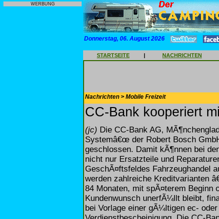
WERBUNG
Donnerstag, 06. August 2026
STARTSEITE
|
NACHRICHTEN
Nachrichten > Mobile Freizeit
CC-Bank kooperiert m
(jc)
Die CC-Bank AG, MÃ¶nchengladb
Systemâ€œ der Robert Bosch GmbH
geschlossen. Damit kÃ¶nnen bei de
nicht nur Ersatzteile und Reparatu
GeschÃ¤ftsfeldes Fahrzeughandel au
werden zahlreiche Kreditvarianten â€
84 Monaten, mit spÃ¤terem Beginn o
Kundenwunsch unerfÃ¼llt bleibt, fin
bei Vorlage einer gÃ¼ltigen ec- oder
Verdienstbescheinigung. Die CC-Bank 