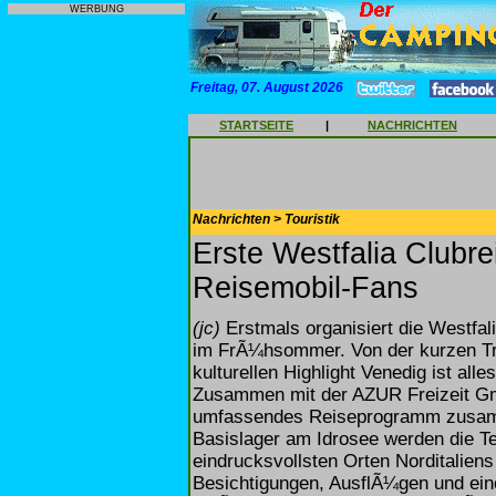
WERBUNG
Freitag, 07. August 2026
STARTSEITE
|
NACHRICHTEN
Nachrichten > Touristik
Erste Westfalia Clubre
Reisemobil-Fans
(jc)
Erstmals organisiert die Westfa
im FrÃ¼hsommer. Von der kurzen Tr
kulturellen Highlight Venedig ist all
Zusammen mit der AZUR Freizeit Gm
umfassendes Reiseprogramm zusamme
Basislager am Idrosee werden die T
eindrucksvollsten Orten Norditalie
Besichtigungen, AusflÃ¼gen und ei