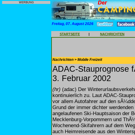
WERBUNG
Freitag, 07. August 2026
STARTSEITE
|
NACHRICHTEN
Nachrichten > Mobile Freizeit
ADAC-Stauprognose f
3. Februar 2002
(hr)
(adac) Der Winterurlaubsverkehr
kontinuierlich zu. Laut ADAC-Sta
vor allem Autofahrer auf den sÃ¼dd
Grund der immer dichter werdenden 
angelaufenen Ski-Hauptsaison der Be
Mecklenburg-Vorpommern und ThÃ¼r
Wochenend-Skifahrern auf dem Weg 
auch Heimreisende aus den Winters