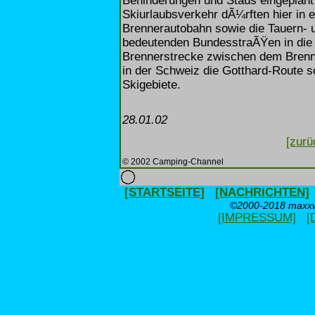
Behinderungen und Staus eingeplan
Skiurlaubsverkehr dÃ¼rften hier in er
Brennerautobahn sowie die Tauern- 
bedeutenden BundesstraÃŸen in die Wi
Brennerstrecke zwischen dem Brenne
in der Schweiz die Gotthard-Route s
Skigebiete.
28.01.02
[zurü
© 2002 Camping-Channel
[STARTSEITE]
[NACHRICHTEN]
©2000-2018 maxxwe
[IMPRESSUM]
[