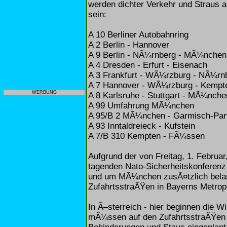
werden dichter Verkehr und Straus 
sein:
A 10 Berliner Autobahnring
A 2 Berlin - Hannover
A 9 Berlin - NÃ¼rnberg - MÃ¼nchen
A 4 Dresden - Erfurt - Eisenach
A 3 Frankfurt - WÃ¼rzburg - NÃ¼rn
A 7 Hannover - WÃ¼rzburg - Kempt
WERBUNG
A 8 Karlsruhe - Stuttgart - MÃ¼nche
A 99 Umfahrung MÃ¼nchen
A 95/B 2 MÃ¼nchen - Garmisch-Par
A 93 Inntaldreieck - Kufstein
A 7/B 310 Kempten - FÃ¼ssen
Aufgrund der von Freitag, 1. Februa
tagenden Nato-Sicherheitskonferen
und um MÃ¼nchen zusÃ¤tzlich belaste
ZufahrtsstraÃŸen in Bayerns Metrop
In Ã–sterreich - hier beginnen die W
mÃ¼ssen auf den ZufahrtsstraÃŸen i