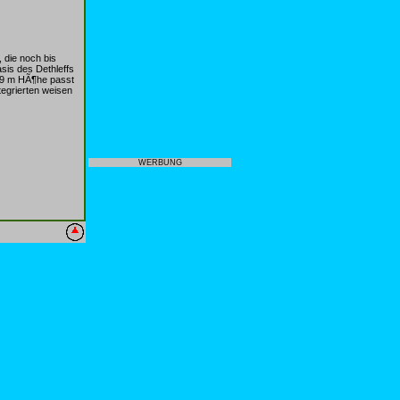
 die noch bis
sis des Dethleffs
,59 m HÃ¶he passt
tegrierten weisen
WERBUNG