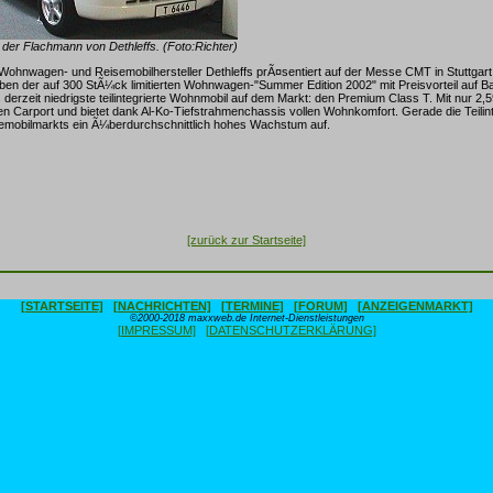
der Flachmann von Dethleffs. (Foto:Richter)
Wohnwagen- und Reisemobilhersteller Dethleffs prÃ¤sentiert auf der Messe CMT in Stuttgart,
ben der auf 300 StÃ¼ck limitierten Wohnwagen-"Summer Edition 2002" mit Preisvorteil auf Ba
derzeit niedrigste teilintegrierte Wohnmobil auf dem Markt: den Premium Class T. Mit nur 2
n Carport und bietet dank Al-Ko-Tiefstrahmenchassis vollen Wohnkomfort. Gerade die Teilin
semobilmarkts ein Ã¼berdurchschnittlich hohes Wachstum auf.
[zurück zur Startseite]
[STARTSEITE]
[NACHRICHTEN]
[TERMINE]
[FORUM]
[ANZEIGENMARKT]
©2000-2018 maxxweb.de Internet-Dienstleistungen
[IMPRESSUM]
[DATENSCHUTZERKLÄRUNG]