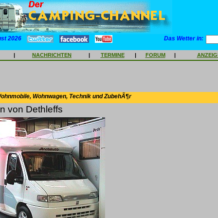
ust 2026
Das Wetter in:
|
NACHRICHTEN
|
TERMINE
|
FORUM
|
ANZEI
Wohnmobile, Wohnwagen, Technik und ZubehÃ¶r
n von Dethleffs