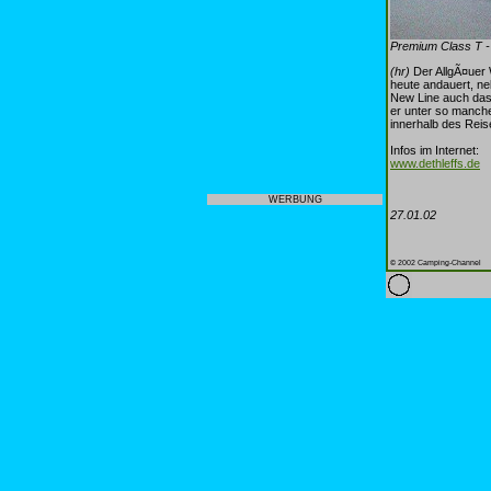
Premium Class T - 
(hr)
Der AllgÃ¤uer 
heute andauert, ne
New Line auch das 
er unter so manche
innerhalb des Rei
Infos im Internet:
www.dethleffs.de
WERBUNG
27.01.02
© 2002 Camping-Channel