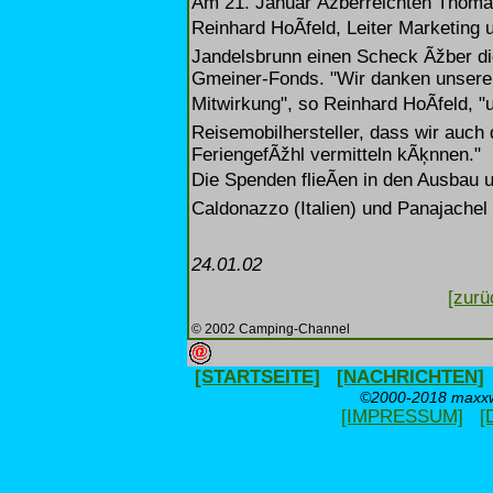
Am 21. Januar Ãžberreichten Thoma
Reinhard HoÃfeld, Leiter Marketing 
Jandelsbrunn einen Scheck Ãžber 
Gmeiner-Fonds. "Wir danken unseren
Mitwirkung", so Reinhard HoÃfeld, 
Reisemobilhersteller, dass wir auch
FeriengefÃžhl vermitteln kÃķnnen."
Die Spenden flieÃen in den Ausbau 
Caldonazzo (Italien) und Panajachel
24.01.02
[zurü
© 2002 Camping-Channel
[STARTSEITE]
[NACHRICHTEN]
©2000-2018 maxxwe
[IMPRESSUM]
[