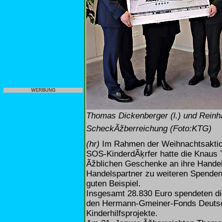
WERBUNG
Thomas Dickenberger (l.) und Reinhar
ScheckÃžberreichung (Foto:KTG)
(hr)
Im Rahmen der Weihnachtsaktio
SOS-KinderdÃķrfer hatte die Knaus 
Ãžblichen Geschenke an ihre Handels
Handelspartner zu weiteren Spenden
guten Beispiel.
Insgesamt 28.830 Euro spendeten di
den Hermann-Gmeiner-Fonds Deutschl
Kinderhilfsprojekte.