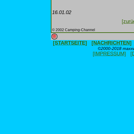
16.01.02
[zurü
© 2002 Camping-Channel
[STARTSEITE]
[NACHRICHTEN]
©2000-2018 maxxwe
[IMPRESSUM]
[