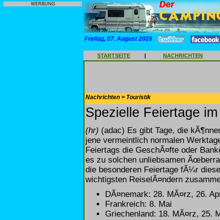
WERBUNG
Freitag, 07. August 2026
STARTSEITE
|
NACHRICHTEN
Nachrichten > Touristik
Spezielle Feiertage i
(hr)
(adac) Es gibt Tage, die kÃ¶nn
jene vermeintlich normalen Werktage
Feiertags die GeschÃ¤fte oder Ban
es zu solchen unliebsamen Ãœberra
die besonderen Feiertage fÃ¼r die
wichtigsten ReiselÃ¤ndern zusammen
DÃ¤nemark: 28. MÃ¤rz, 26. Apri
Frankreich: 8. Mai
Griechenland: 18. MÃ¤rz, 25. M